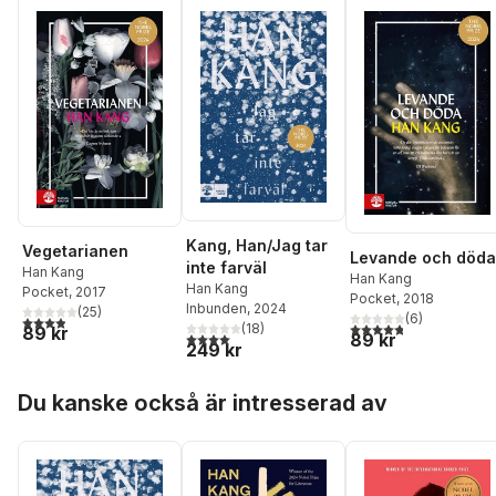
Kang, Han/Jag tar
Vegetarianen
Levande och döda
inte farväl
Han Kang
Han Kang
Han Kang
Pocket
, 2017
Pocket
, 2018
Inbunden
, 2024
(
25
)
(
6
)
3,9
utav 5 stjärnor. Totalt antal röster:
4,8
utav 5 stjärnor. Tota
(
18
)
89 kr
4,0
utav 5 stjärnor. Totalt antal röster:
89 kr
249 kr
Hoppa över listan
Du kanske också är intresserad av