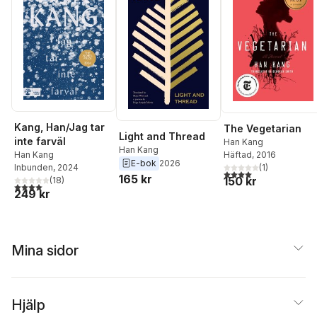
Kang, Han/Jag tar
The Vegetarian
Light and Thread
inte farväl
Han Kang
Han Kang
Han Kang
Häftad
, 2016
E-bok
2026
Inbunden
, 2024
(
1
)
4,0
utav 5 stjärnor. Tota
165 kr
150 kr
(
18
)
4,0
utav 5 stjärnor. Totalt antal röster:
249 kr
Mina sidor
Hjälp