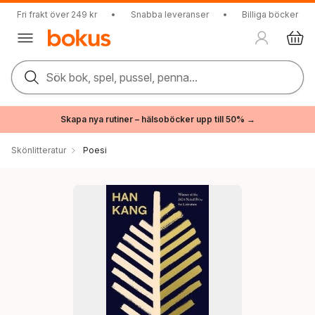
Fri frakt över 249 kr
•
Snabba leveranser
•
Billiga böcker
Sök bok, spel, pussel, penna...
Skapa nya rutiner – hälsoböcker upp till 50% →
Skönlitteratur
Poesi