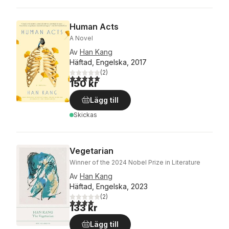
Human Acts
A Novel
Av
Han Kang
Häftad, Engelska, 2017
(
2
)
5,0
utav 5 stjärnor. Totalt antal röster:
150 kr
Lägg till
Skickas
Vegetarian
Winner of the 2024 Nobel Prize in Literature
Av
Han Kang
Häftad, Engelska, 2023
(
2
)
4,0
utav 5 stjärnor. Totalt antal röster:
133 kr
Lägg till