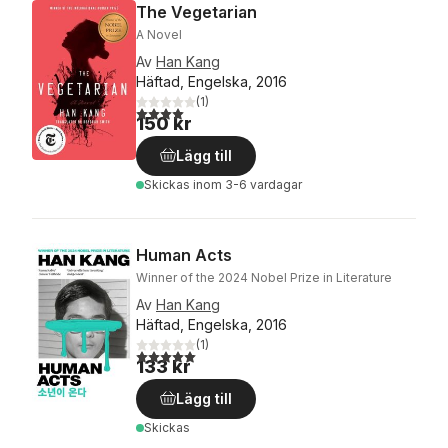
The Vegetarian
A Novel
Av
Han Kang
Häftad, Engelska, 2016
(
1
)
4,0
utav 5 stjärnor. Totalt antal röster:
150 kr
Lägg till
Skickas
inom 3-6 vardagar
Human Acts
Winner of the 2024 Nobel Prize in Literature
Av
Han Kang
Häftad, Engelska, 2016
(
1
)
5,0
utav 5 stjärnor. Totalt antal röster:
133 kr
Lägg till
Skickas