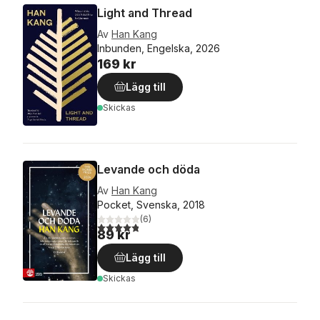
Light and Thread
Av
Han Kang
Inbunden, Engelska, 2026
169 kr
Lägg till
Skickas
Levande och döda
Av
Han Kang
Pocket, Svenska, 2018
(
6
)
4,8
utav 5 stjärnor. Totalt antal röster:
89 kr
Lägg till
Skickas