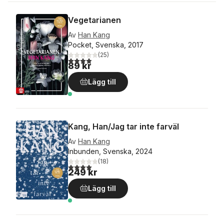
Vegetarianen
Av
Han Kang
Pocket, Svenska, 2017
(
25
)
3,9
utav 5 stjärnor. Totalt antal röster:
89 kr
Lägg till
Kang, Han/Jag tar inte farväl
Av
Han Kang
Inbunden, Svenska, 2024
(
18
)
4,0
utav 5 stjärnor. Totalt antal röster:
249 kr
Lägg till