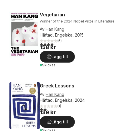
Vegetarian
Winner of the 2024 Nobel Prize in Literature
Av
Han Kang
Häftad, Engelska, 2015
(
5
)
4,2
utav 5 stjärnor. Totalt antal röster:
158 kr
Lägg till
Skickas
Greek Lessons
Av
Han Kang
Häftad, Engelska, 2024
(
1
)
2,0
utav 5 stjärnor. Totalt antal röster:
139 kr
Lägg till
Skickas