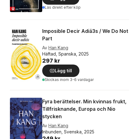
Läs direkt efter köp
Imposible Decir Adiã3s / We Do Not
Part
Av
Han Kang
Häftad, Spanska, 2025
297 kr
Lägg till
Skickas
inom 3-6 vardagar
Fyra berättelser. Min kvinnas frukt,
Tillfrisknande, Europa och Nio
stycken
Av
Han Kang
Inbunden, Svenska, 2025
249 kr