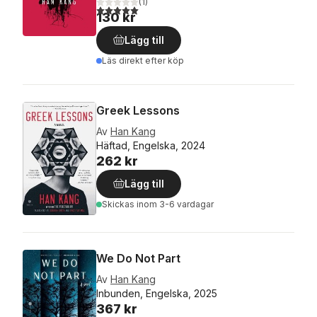
(
1
)
5,0
utav 5 stjärnor. Totalt antal röster:
130 kr
Lägg till
Läs direkt efter köp
Greek Lessons
Av
Han Kang
Häftad, Engelska, 2024
262 kr
Lägg till
Skickas
inom 3-6 vardagar
We Do Not Part
Av
Han Kang
Inbunden, Engelska, 2025
367 kr