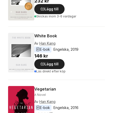
232 kr
Lägg till
Skickas
inom 3-6 vardagar
White Book
Av
Han Kang
E-bok
Engelska
, 
2019
146 kr
Lägg till
Läs direkt efter köp
Vegetarian
A Novel
Av
Han Kang
E-bok
Engelska
, 
2016