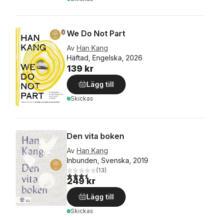
We Do Not Part
Av
Han Kang
Häftad, Engelska, 2026
139 kr
Lägg till
Skickas
Den vita boken
Av
Han Kang
Inbunden, Svenska, 2019
(
13
)
3,5
utav 5 stjärnor. Totalt antal röster:
249 kr
Lägg till
Skickas