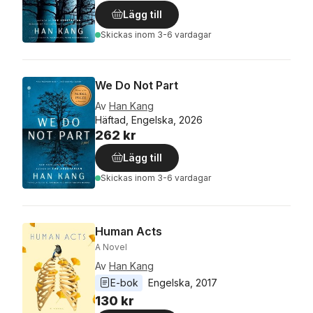
Lägg till
Skickas
inom 3-6 vardagar
We Do Not Part
Av
Han Kang
Häftad, Engelska, 2026
262 kr
Lägg till
Skickas
inom 3-6 vardagar
Human Acts
A Novel
Av
Han Kang
E-bok
Engelska
, 
2017
130 kr