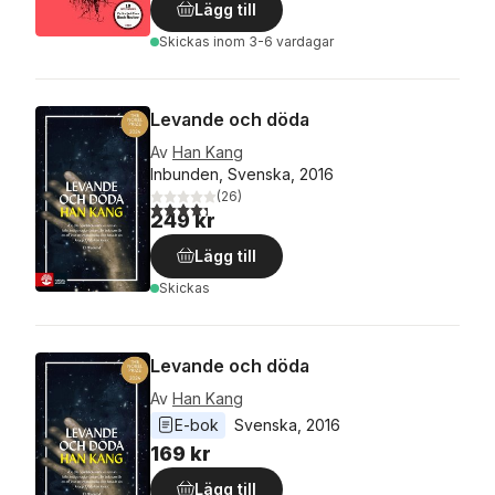
Lägg till
Skickas
inom 3-6 vardagar
Levande och döda
Av
Han Kang
Inbunden, Svenska, 2016
(
26
)
4,3
utav 5 stjärnor. Totalt antal röster:
249 kr
Lägg till
Skickas
Levande och döda
Av
Han Kang
E-bok
Svenska
, 
2016
169 kr
Lägg till