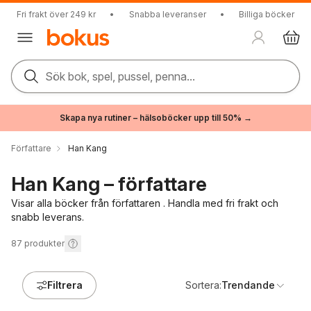
Fri frakt över 249 kr
•
Snabba leveranser
•
Billiga böcker
Sök bok, spel, pussel, penna...
Skapa nya rutiner – hälsoböcker upp till 50% →
Författare
Han Kang
Han Kang – författare
Visar alla böcker från författaren . Handla med fri frakt och
snabb leverans.
87
produkter
Filtrera
Sortera:
Trendande