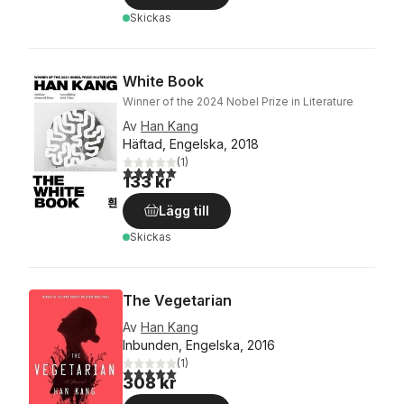
Skickas
White Book
Winner of the 2024 Nobel Prize in Literature
Av
Han Kang
Häftad, Engelska, 2018
(
1
)
5,0
utav 5 stjärnor. Totalt antal röster:
133 kr
Lägg till
Skickas
The Vegetarian
Av
Han Kang
Inbunden, Engelska, 2016
(
1
)
5,0
utav 5 stjärnor. Totalt antal röster:
308 kr