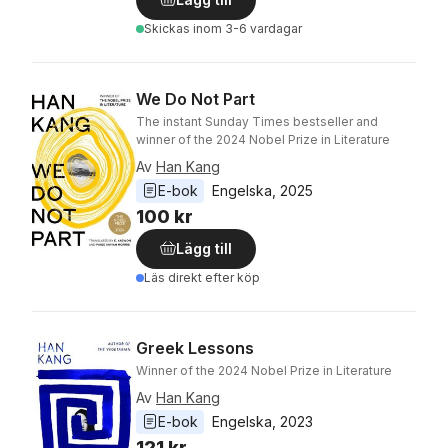
Skickas
inom 3-6 vardagar
We Do Not Part
The instant Sunday Times bestseller and
winner of the 2024 Nobel Prize in Literature
Av
Han Kang
E-bok
Engelska
, 
2025
100 kr
Lägg till
Läs direkt efter köp
Greek Lessons
Winner of the 2024 Nobel Prize in Literature
Av
Han Kang
E-bok
Engelska
, 
2023
121 kr