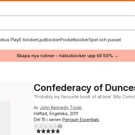
okus Play
E-böcker
Ljudböcker
Pocketböcker
Spel och pussel
Skapa nya rutiner – hälsoböcker upp till 50% →
Confederacy of Dunce
‘Probably my favourite book of all time’ Billy Conno
Av
John Kennedy Toole
Häftad, Engelska, 2011
Del 15 i serien
Penguin Essentials
(
5
)
4,8
utav 5 stjärnor. Totalt antal röster: