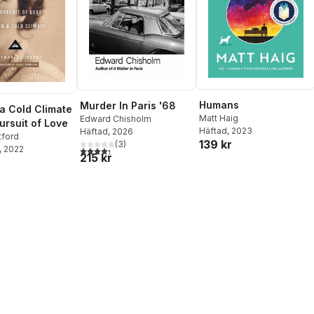
Humans
Murder In Paris '68
 a Cold Climate
Matt Haig
Edward Chisholm
ursuit of Love
Häftad
, 2023
Häftad
, 2026
tford
139 kr
(
3
)
, 2022
4,3
utav 5 stjärnor. Totalt antal röster:
215 kr