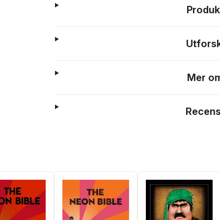
Produk
Utfors
Mer om
Recens