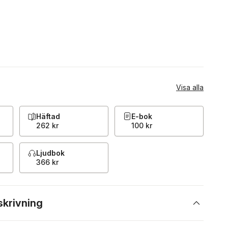
Visa alla
Häftad
E-bok
262 kr
100 kr
Ljudbok
366 kr
skrivning