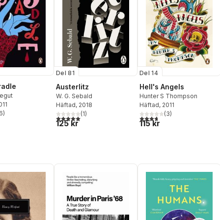
Del 81
Del 14
radle
Austerlitz
Hell's Angels
negut
W. G. Sebald
Hunter S Thompson
011
Häftad
, 2018
Häftad
, 2011
6
)
(
1
)
(
3
)
stjärnor. Totalt antal röster:
5,0
utav 5 stjärnor. Totalt antal röster:
3,7
utav 5 stjärnor. Totalt ant
125 kr
115 kr