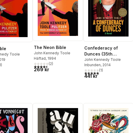
The Neon Bible
Confederacy of
ble
John Kennedy Toole
Dunces (35th
nedy Toole
Häftad
, 1994
Anniversary Edition)
John Kennedy Toole
2019
(
2
)
Inbunden
, 2014
1
)
4,5
utav 5 stjärnor. Totalt antal röster:
stjärnor. Totalt antal röster:
269 kr
(
1
)
5,0
utav 5 stjärnor. Totalt ant
441 kr