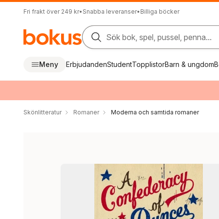
Fri frakt över 249 kr
•
Snabba leveranser
•
Billiga böcker
Sök bok, spel, pussel, penna...
Meny
Erbjudanden
Student
Topplistor
Barn & ungdom
B
Skönlitteratur
Romaner
Moderna och samtida romaner