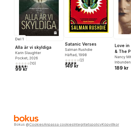
Del 1
Satanic Verses
Love in
Alla är vi skyldiga
Salman Rushdie
& The P
Karin Slaughter
Häftad
, 1998
Nancy Mi
Pocket
, 2026
(
2
)
Inbunden
4,0
utav 5 stjärnor. Totalt antal röster:
(
10
)
149 kr
4,3
utav 5 stjärnor. Totalt antal röster:
189 kr
99 kr
Bokus
@
Cookies
Anpassa cookies
Integritetspolicy
Köpvillkor