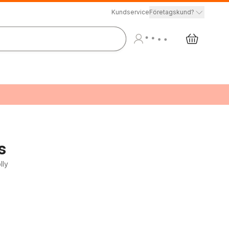
Kundservice
Företagskund?
s
lly