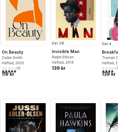
Del 38
Del 4
Invisible Man
On Beauty
Breakfast at T
Ralph Ellison
Zadie Smith
Truman Capote
Häftad
, 2014
Häftad
, 2020
Häftad
, 2011
139 kr
(
1
)
(
9
)
al röster:
5,0
utav 5 stjärnor. Totalt antal röster:
4,0
utav 5 stjärnor
119 kr
139 kr