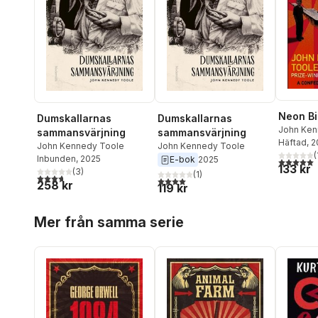
Neon Bi
Dumskallarnas
Dumskallarnas
John Ken
sammansvärjning
sammansvärjning
Häftad
, 
John Kennedy Toole
John Kennedy Toole
(
Inbunden
, 2025
E-bok
2025
5,0
utav 5 
133 kr
(
3
)
(
1
)
3,7
utav 5 stjärnor. Totalt antal röster:
4,0
utav 5 stjärnor. Totalt antal röster:
258 kr
119 kr
Hoppa över listan
Mer från samma serie