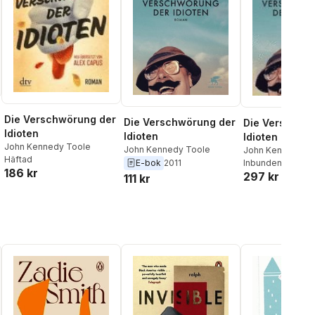
Die Verschwörung der
Die Verschwörung der
Die Verschwö
Idioten
Idioten
Idioten
John Kennedy Toole
John Kennedy Toole
John Kennedy T
Häftad
Inbunden
, 2011
E-bok
2011
186 kr
al röster:
297 kr
111 kr