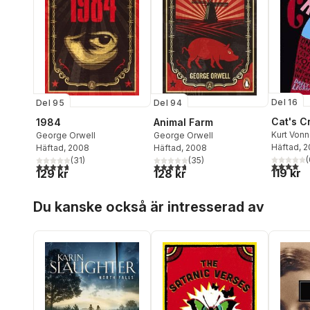
Del 16
Del 95
Del 94
Cat's C
1984
Animal Farm
Kurt Von
George Orwell
George Orwell
Häftad
, 2
Häftad
, 2008
Häftad
, 2008
(
(
31
)
(
35
)
4,0
utav 5 
4,7
utav 5 stjärnor. Totalt antal röster:
4,7
utav 5 stjärnor. Totalt antal röster:
119 kr
129 kr
128 kr
Hoppa över listan
Du kanske också är intresserad av