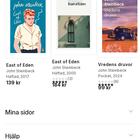
East of Eden
Vredens druvor
East of Eden
John Steinbeck
John Steinbeck
John Steinbeck
Häftad
, 2000
Pocket
, 2024
Häftad
, 2017
(
3
)
4,7
utav 5 stjärnor. Totalt antal röster:
(
9
)
139 kr
4,9
utav 5 stjärnor. Tota
184 kr
99 kr
Mina sidor
Hjälp