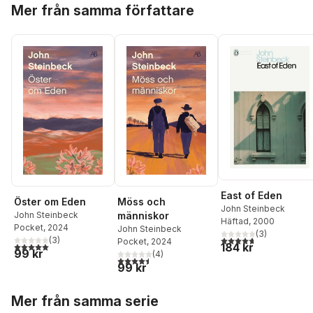
Hoppa över listan
Mer från samma författare
East of Eden
Öster om Eden
Möss och
John Steinbeck
John Steinbeck
människor
Häftad
, 2000
Pocket
, 2024
John Steinbeck
(
3
)
4,7
utav 5 stjärnor. Tota
(
3
)
Pocket
, 2024
5,0
utav 5 stjärnor. Totalt antal röster:
184 kr
99 kr
(
4
)
4,5
utav 5 stjärnor. Totalt antal röster:
99 kr
Hoppa över listan
Mer från samma serie