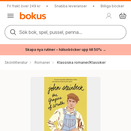
Fri frakt över 249 kr
•
Snabba leveranser
•
Billiga böcker
Sök bok, spel, pussel, penna...
Skapa nya rutiner – hälsoböcker upp till 50% →
Skönlitteratur
Romaner
Klassiska romaner/Klassiker