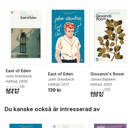
East of Eden
East of Eden
Giovanni's Room
John Steinbeck
John Steinbeck
James Baldwin
Häftad
, 2000
Häftad
, 2017
Häftad
, 2007
(
3
)
4,7
utav 5 stjärnor. Totalt antal röster:
139 kr
(
12
)
184 kr
4,6
utav 5 stjärnor. Tota
139 kr
Hoppa över listan
Du kanske också är intresserad av