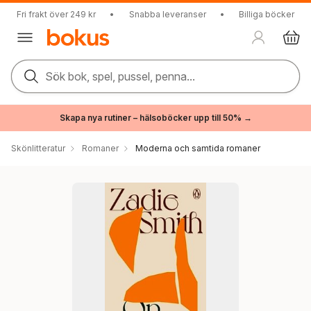
Fri frakt över 249 kr
•
Snabba leveranser
•
Billiga böcker
Sök bok, spel, pussel, penna...
Skapa nya rutiner – hälsoböcker upp till 50% →
Skönlitteratur
Romaner
Moderna och samtida romaner