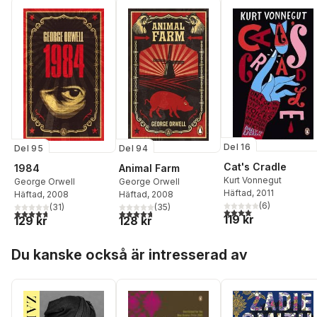
Del 16
Del 95
Del 94
Cat's Cradle
1984
Animal Farm
Kurt Vonnegut
George Orwell
George Orwell
Häftad
, 2011
Häftad
, 2008
Häftad
, 2008
(
6
)
(
31
)
(
35
)
4,0
utav 5 stjärnor. Tota
4,7
utav 5 stjärnor. Totalt antal röster:
4,7
utav 5 stjärnor. Totalt antal röster:
119 kr
129 kr
128 kr
Hoppa över listan
Du kanske också är intresserad av