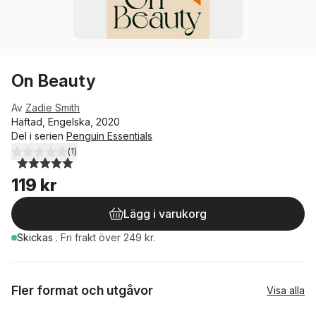
On Beauty
Av
Zadie Smith
Häftad, Engelska, 2020
Del i serien
Penguin Essentials
(
1
)
5,0
utav 5 stjärnor. Totalt antal röster:
119 kr
Lägg i varukorg
Skickas
.
Fri frakt över 249 kr.
Fler format och utgåvor
Visa alla