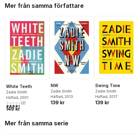
Hoppa över listan
Mer från samma författare
NW
Swing Time
White Teeth
Zadie Smith
Zadie Smith
Zadie Smith
Häftad
, 2013
Häftad
, 2017
Häftad
, 2001
139 kr
139 kr
(
2
)
4,5
utav 5 stjärnor. Totalt antal röster:
149 kr
Hoppa över listan
Mer från samma serie