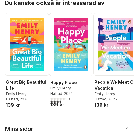
Du kanske också är intresserad av
Great Big Beautiful
People We Meet O
Happy Place
Life
Vacation
Emily Henry
Häftad
, 2024
Emily Henry
Emily Henry
(
3
)
Häftad
, 2026
Häftad
, 2025
3,7
utav 5 stjärnor. Totalt antal röster:
139 kr
139 kr
139 kr
Mina sidor