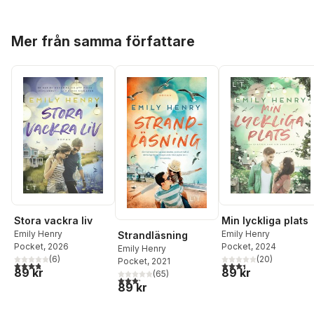
Hoppa över listan
Mer från samma författare
Stora vackra liv
Min lyckliga plats
Emily Henry
Emily Henry
Strandläsning
Pocket
, 2026
Pocket
, 2024
Emily Henry
(
6
)
(
20
)
Pocket
, 2021
3,8
utav 5 stjärnor. Totalt antal röster:
3,4
utav 5 stjärnor. Tota
89 kr
89 kr
(
65
)
3,2
utav 5 stjärnor. Totalt antal röster:
89 kr
Hoppa över listan