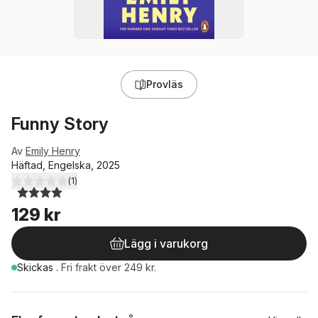
Provläs
Funny Story
Av
Emily Henry
Häftad, Engelska, 2025
(
1
)
4,0
utav 5 stjärnor. Totalt antal röster:
129 kr
Lägg i varukorg
Skickas
.
Fri frakt över 249 kr.