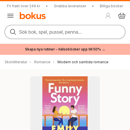
Fri frakt över 249 kr
•
Snabba leveranser
•
Billiga böcker
Sök bok, spel, pussel, penna...
Skapa nya rutiner – hälsoböcker upp till 50% →
Skönlitteratur
Romance
Modern och samtida romance