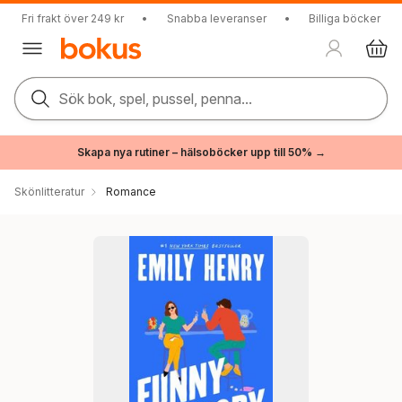
Fri frakt över 249 kr
•
Snabba leveranser
•
Billiga böcker
Sök bok, spel, pussel, penna...
Skapa nya rutiner – hälsoböcker upp till 50% →
Skönlitteratur
Romance