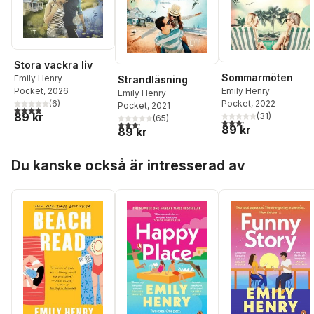
Stora vackra liv
Sommarmöten
Emily Henry
Strandläsning
Emily Henry
Pocket
, 2026
Emily Henry
Pocket
, 2022
(
6
)
Pocket
, 2021
3,8
utav 5 stjärnor. Totalt antal röster:
89 kr
(
31
)
(
65
)
3,2
utav 5 stjärnor. Tota
3,2
utav 5 stjärnor. Totalt antal röster:
89 kr
89 kr
Hoppa över listan
Du kanske också är intresserad av