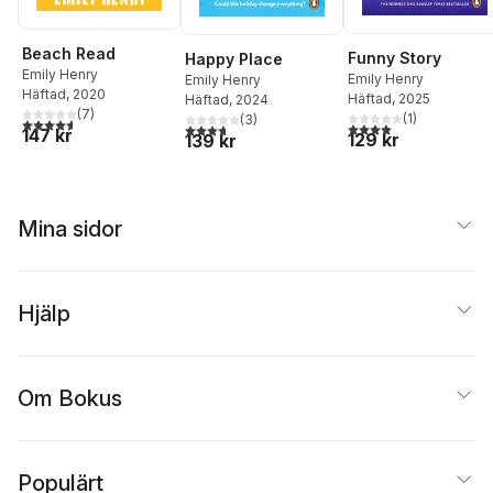
Beach Read
Funny Story
Happy Place
Emily Henry
Emily Henry
Emily Henry
Häftad
, 2020
Häftad
, 2025
Häftad
, 2024
(
7
)
(
1
)
(
3
)
4,6
utav 5 stjärnor. Totalt antal röster:
4,0
utav 5 stjärnor. Tota
3,7
utav 5 stjärnor. Totalt antal röster:
147 kr
129 kr
139 kr
Mina sidor
Hjälp
Om Bokus
Populärt