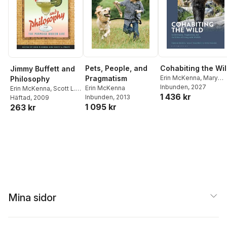
Pets, People, and
Cohabiting the Wi
Jimmy Buffett and
Pragmatism
Erin McKenna
,
Mary
Philosophy
Trachsel
Inbunden
,
, 2027
Tess Varner
Erin McKenna
Erin McKenna
,
Scott L.
1 436 kr
Inbunden
, 2013
Pratt
Häftad
, 2009
1 095 kr
263 kr
Mina sidor