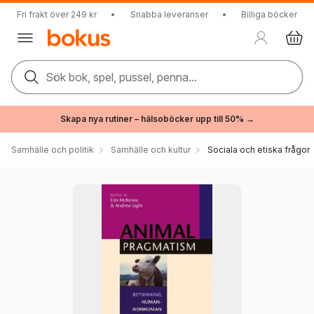
Fri frakt över 249 kr
•
Snabba leveranser
•
Billiga böcker
Sök bok, spel, pussel, penna...
Skapa nya rutiner – hälsoböcker upp till 50% →
Samhälle och politik
Samhälle och kultur
Sociala och etiska frågor