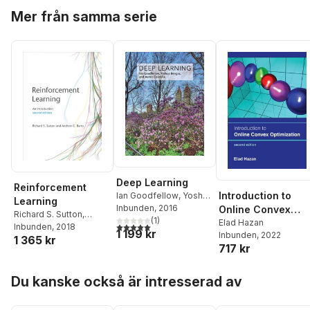
Hoppa över listan
Mer från samma serie
Deep Learning
Reinforcement
Introduction to
Ian Goodfellow
,
Yoshua
Learning
Bengio
Inbunden
,
Aaron Courville
, 2016
Online Convex
Richard S. Sutton
,
(
1
)
Optimization,
Elad Hazan
5,0
utav 5 stjärnor. Totalt antal röster:
Andrew G. Barto
Inbunden
, 2018
,
1 199 kr
Inbunden
, 2022
second edition
1 365 kr
Francis Bach
717 kr
Hoppa över listan
Du kanske också är intresserad av