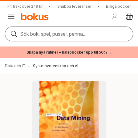
Fri frakt över 249 kr
•
Snabba leveranser
•
Billiga böcker
Sök bok, spel, pussel, penna...
Skapa nya rutiner – hälsoböcker upp till 50% →
Data och IT
Systemvetenskap och AI