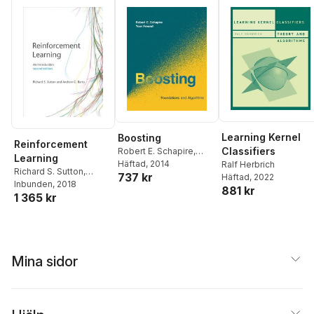
Learning Kernel
Boosting
Reinforcement
Classifiers
Robert E. Schapire
,
Learning
Yoav Freund
Häftad
, 2014
Ralf Herbrich
Richard S. Sutton
,
737 kr
Häftad
, 2022
Andrew G. Barto
Inbunden
, 2018
,
881 kr
1 365 kr
Francis Bach
Mina sidor