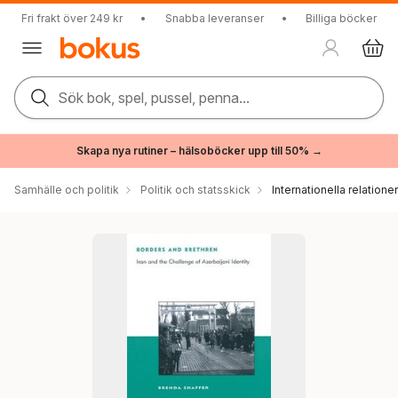
Fri frakt över 249 kr
•
Snabba leveranser
•
Billiga böcker
Sök bok, spel, pussel, penna...
Skapa nya rutiner – hälsoböcker upp till 50% →
Samhälle och politik
Politik och statsskick
Internationella relationer