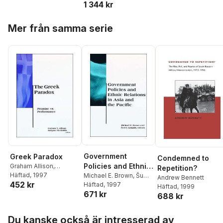
1 344 kr
Hoppa över listan
Mer från samma serie
Government
Greek Paradox
Condemned to
Policies and Ethnic
Graham Allison
,
Repetition?
Kalypso Nicolaïdis
Häftad
, 1997
Relations in Asia
Michael E. Brown
,
Šumit
Andrew Bennett
452 kr
Ganguly
Häftad
, 1997
and the Pacific
Häftad
, 1999
671 kr
688 kr
Hoppa över listan
Du kanske också är intresserad av