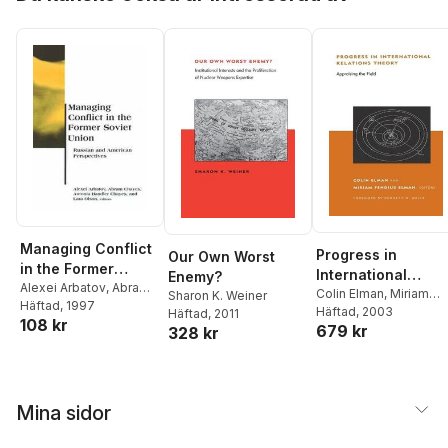
Managing Conflict
Progress in
Our Own Worst
in the Former
International
Enemy?
Soviet Union
Alexei Arbatov
,
Abram
Relations Theory
Colin Elman
,
Miriam
Sharon K. Weiner
Chayes
Häftad
, 1997
,
Antonia
Fendius Elman
Häftad
, 2003
Häftad
, 2011
108 kr
Handler Chayes
,
Lara
679 kr
328 kr
Olson
Mina sidor