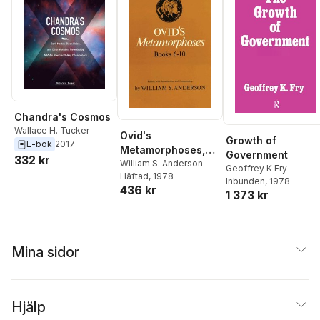
Chandra's Cosmos
Wallace H. Tucker
Ovid's
Growth of
E-bok
2017
Metamorphoses,
Government
332 kr
Books 6-10
William S. Anderson
Geoffrey K Fry
Häftad
, 1978
Inbunden
, 1978
436 kr
1 373 kr
Mina sidor
Hjälp