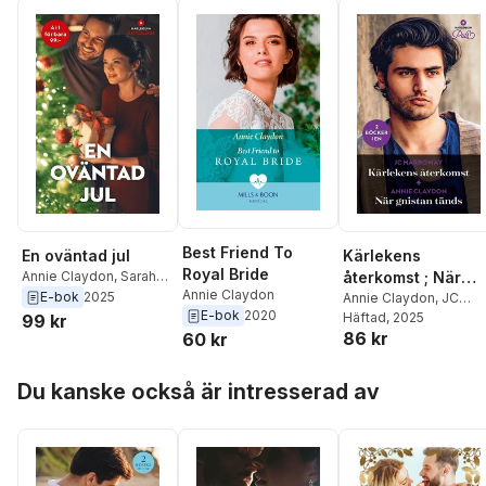
Best Friend To
En oväntad jul
Kärlekens
Royal Bride
Annie Claydon
,
Sarah
återkomst ; När
Annie Claydon
Morgan
,
Dani Collins
,
E-bok
2025
gnistan tänds
Annie Claydon
,
JC
Karen Booth
E-bok
2020
Harroway
Häftad
, 2025
99 kr
86 kr
60 kr
Hoppa över listan
Du kanske också är intresserad av