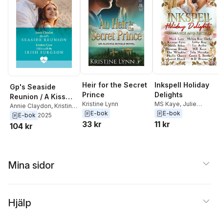
Heir for the Secret
Inkspell Holiday
Gp's Seaside
Prince
Delights
Reunion / A Kiss
Kristine Lynn
MS Kaye
,
Julie
With The Irish
Annie Claydon
,
Kristine
Navickas
,
Libby Kay
,
E-bok
E-bok
Lynn
E-bok
2025
Surgeon
Kristine Lynn
,
Nicole
33 kr
11 kr
104 kr
Sobon
,
Melissa Kay
Clarke
,
Mark Love
,
Phyllis Cherry
,
Laurel
Houck
,
Liz Ashlee
,
Els
Mina sidor
Winckler
,
Christina
Rhoads
,
Connie L.
Smith
,
A.D. Brazeau
Hjälp