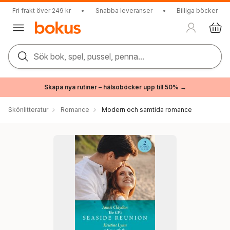
Fri frakt över 249 kr
•
Snabba leveranser
•
Billiga böcker
Sök bok, spel, pussel, penna...
Skapa nya rutiner – hälsoböcker upp till 50% →
Skönlitteratur
Romance
Modern och samtida romance