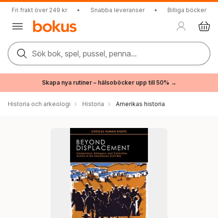
Fri frakt över 249 kr
•
Snabba leveranser
•
Billiga böcker
Sök bok, spel, pussel, penna...
Skapa nya rutiner – hälsoböcker upp till 50% →
Historia och arkeologi
Historia
Amerikas historia