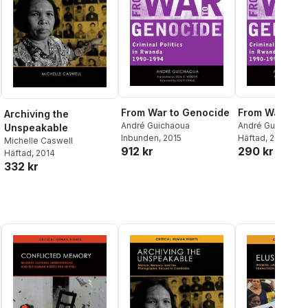
From War to Genocide
From War to 
Archiving the
André Guichaoua
André Guichaoua
Unspeakable
Inbunden
, 2015
Häftad
, 2017
Michelle Caswell
912 kr
290 kr
Häftad
, 2014
332 kr