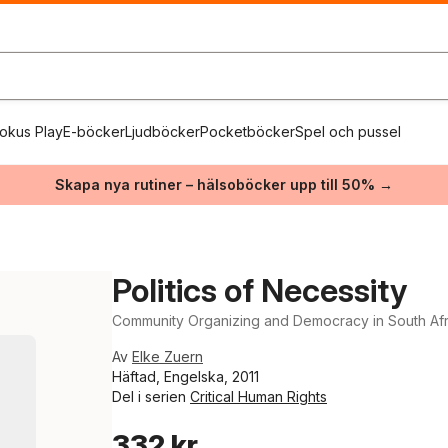
okus Play
E-böcker
Ljudböcker
Pocketböcker
Spel och pussel
Skapa nya rutiner – hälsoböcker upp till 50% →
Politics of Necessity
Community Organizing and Democracy in South Afr
Av
Elke Zuern
Häftad, Engelska, 2011
Del i serien
Critical Human Rights
332 kr