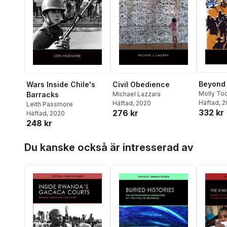
Beyond
Wars Inside Chile's
Civil Obedience
Molly To
Barracks
Michael Lazzara
Häftad
, 
Häftad
, 2020
Leith Passmore
332 kr
276 kr
Häftad
, 2020
248 kr
Hoppa över listan
Du kanske också är intresserad av