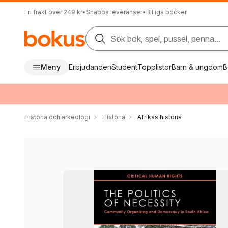
Fri frakt över 249 kr
•
Snabba leveranser
•
Billiga böcker
Sök bok, spel, pussel, penna...
Meny
Erbjudanden
Student
Topplistor
Barn & ungdom
B
Historia och arkeologi
Historia
Afrikas historia