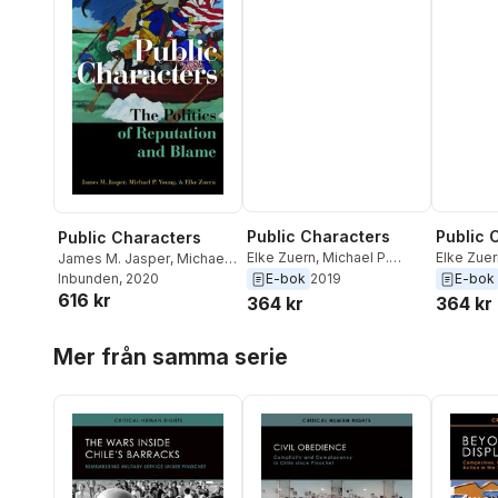
Public Characters
Public 
Public Characters
Elke Zuern
,
Michael P.
Elke Zuer
James M. Jasper
,
Michael
Young
,
James M. Jasper
Young
,
J
P. Young
Inbunden
,
, 2020
Elke Zuern
E-bok
2019
E-bok
616 kr
364 kr
364 kr
Hoppa över listan
Mer från samma serie