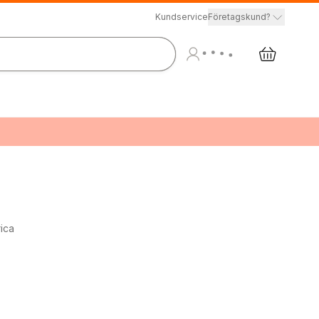
Kundservice
Företagskund?
ica