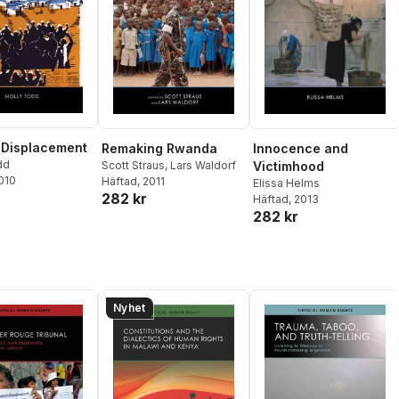
 Displacement
Remaking Rwanda
Innocence and
dd
Scott Straus
,
Lars Waldorf
Victimhood
2010
Häftad
, 2011
Elissa Helms
282 kr
Häftad
, 2013
282 kr
Nyhet