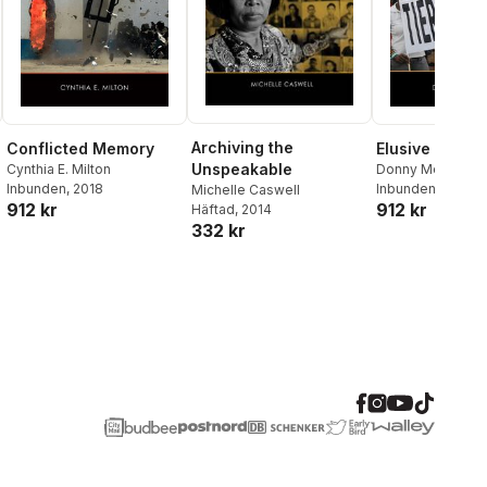
Archiving the
Conflicted Memory
Elusive Justic
Unspeakable
Cynthia E. Milton
Donny Meertens
Inbunden
, 2018
Inbunden
, 2019
Michelle Caswell
912 kr
912 kr
Häftad
, 2014
332 kr