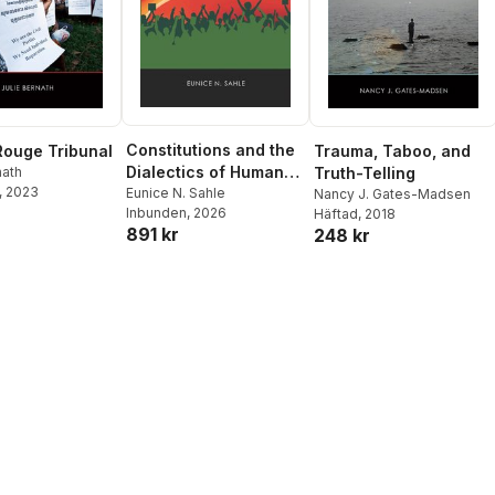
Constitutions and the
ouge Tribunal
Trauma, Taboo, and
Dialectics of Human
nath
Truth-Telling
, 2023
Rights in Malawi and
Eunice N. Sahle
Nancy J. Gates-Madsen
r
Inbunden
, 2026
Häftad
, 2018
Kenya
891 kr
248 kr