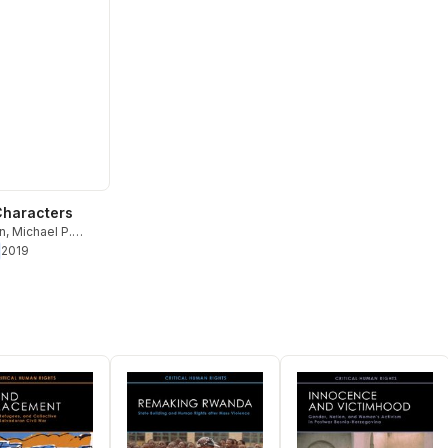
Characters
n
,
Michael P.
ames M. Jasper
2019