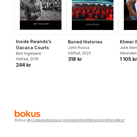
Inside Rwanda's
Buried Histories
Khmer R
Gacaca Courts
John Roosa
Julie Ber
Häftad
, 2022
Inbunden
Bert Ingelaere
318 kr
1 105 k
Häftad
, 2018
244 kr
Bokus
@
Cookies
Anpassa cookies
Integritetspolicy
Köpvillkor