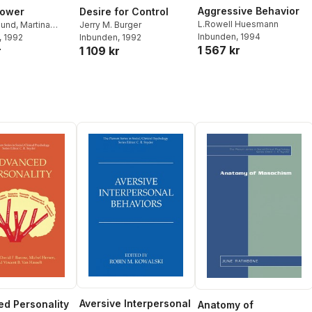
Aggressive Behavior
nower
Desire for Control
L.Rowell Huesmann
lund
,
Martina
Jerry M. Burger
Inbunden
, 1994
, 1992
Inbunden
, 1992
1 567 kr
r
1 109 kr
Aversive Interpersonal
d Personality
Anatomy of