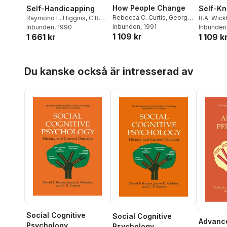
How People Change
Self-Handicapping
Self-K
Rebecca C. Curtis
,
George
Raymond L. Higgins
,
C.R.
R.A. Wick
Stricker
Inbunden
, 1991
Snyder
Inbunden
,
Steven Berglas
, 1990
Eckert
Inbunden
1 109 kr
1 661 kr
1 109 k
Hoppa över listan
Du kanske också är intresserad av
Social Cognitive
Social Cognitive
Advance
Psychology
Psychology