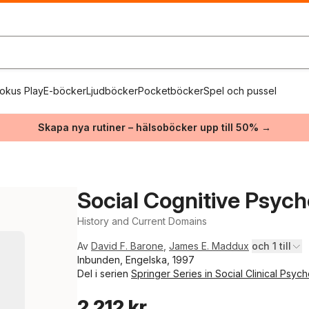
okus Play
E-böcker
Ljudböcker
Pocketböcker
Spel och pussel
Skapa nya rutiner – hälsoböcker upp till 50% →
Social Cognitive Psyc
History and Current Domains
Av
David F. Barone
,
James E. Maddux
och 1 till
Inbunden, Engelska, 1997
Del i serien
Springer Series in Social Clinical Psyc
2 212 kr