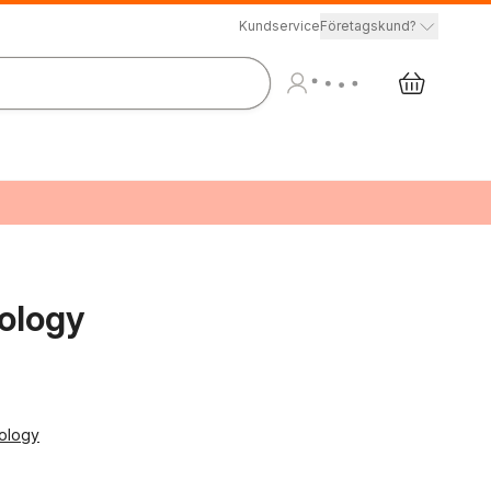
Kundservice
Företagskund?
hology
hology