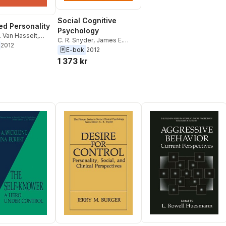
Social Cognitive
d Personality
Psychology
. Van Hasselt
,
C. R. Snyder
,
James E.
ersen
,
David F.
2012
Maddux
,
David F. Barone
E-bok
2012
r
1 373 kr