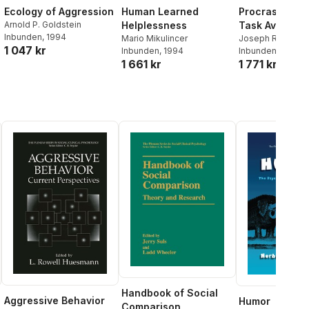
Ecology of Aggression
Human Learned
Procrastinati
Arnold P. Goldstein
Helplessness
Task Avoidan
Inbunden
, 1994
Mario Mikulincer
Joseph R. Ferrari
1 047 kr
Inbunden
, 1994
Johnson
Inbunden
,
, 1995
William
1 661 kr
1 771 kr
McCown
Handbook of Social
Aggressive Behavior
Humor
Comparison