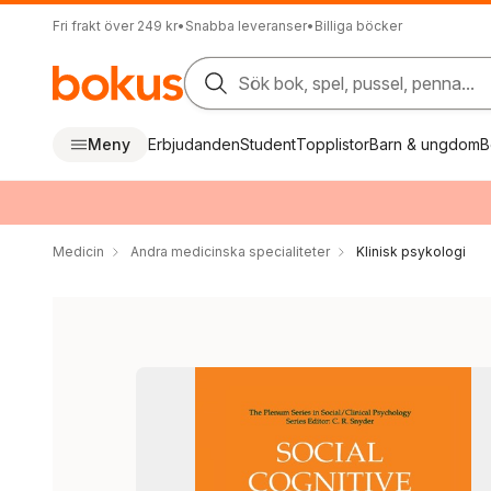
Fri frakt över 249 kr
•
Snabba leveranser
•
Billiga böcker
Sök bok, spel, pussel, penna...
Meny
Erbjudanden
Student
Topplistor
Barn & ungdom
B
Medicin
Andra medicinska specialiteter
Klinisk psykologi