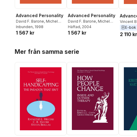
Advanced Personality
Advanced Personality
Advance
David F. Barone
,
Michel
David F. Barone
,
Michel
Vincent B
Hersen
Inbunden
,
Vincent B. Van
, 1998
Hersen
Häftad
, 2004
,
Vincent B. Van
Michel H
E-bok
1 567 kr
1 567 kr
Hasselt
Hasselt
Barone
2 110 k
Hoppa över listan
Mer från samma serie