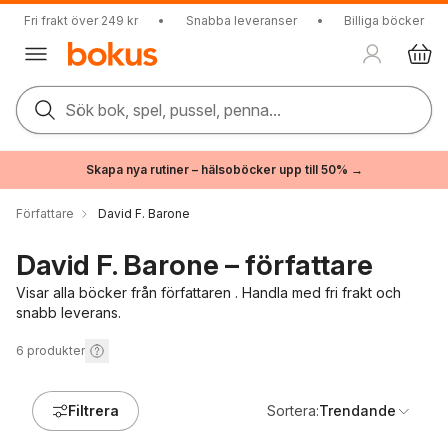
Fri frakt över 249 kr
•
Snabba leveranser
•
Billiga böcker
Sök bok, spel, pussel, penna...
Skapa nya rutiner – hälsoböcker upp till 50% →
Författare
David F. Barone
David F. Barone – författare
Visar alla böcker från författaren . Handla med fri frakt och
snabb leverans.
6
produkter
Filtrera
Sortera:
Trendande