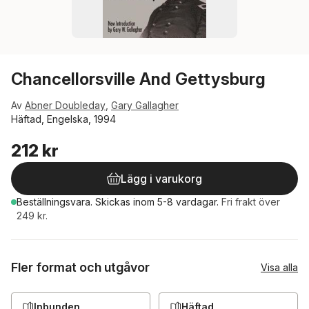
Chancellorsville And Gettysburg
Av
Abner Doubleday
,
Gary Gallagher
Häftad, Engelska, 1994
212 kr
Lägg i varukorg
Beställningsvara.
Skickas
inom 5-8 vardagar
.
Fri frakt över
249 kr.
Fler format och utgåvor
Visa alla
Inbunden
Häftad