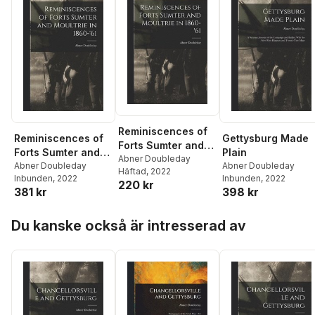
Reminiscences of
Reminiscences of
Gettysburg Made
Forts Sumter and
Forts Sumter and
Plain
Moultrie in 1860-
Abner Doubleday
Moultrie in 1860-
Abner Doubleday
Abner Doubleday
Häftad
, 2022
'61
Inbunden
, 2022
Inbunden
, 2022
'61
220 kr
381 kr
398 kr
Hoppa över listan
Du kanske också är intresserad av