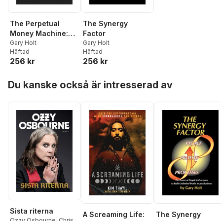
The Perpetual
The Synergy
Money Machine:
Factor
How to Invest in
Gary Holt
Gary Holt
Häftad
Häftad
Your Future By
256 kr
256 kr
Investing in Your
Business
Hoppa över listan
Du kanske också är intresserad av
Sista riterna
A Screaming Life:
The Synergy
Ozzy Osbourne
,
Chris