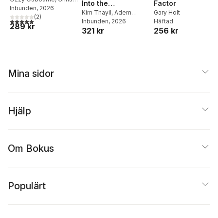
Into the
Factor
Ayres
Inbunden
, 2026
Superunknown
Kim Thayil
,
Adem
Gary Holt
(
2
)
5,0
utav 5 stjärnor. Totalt antal röster:
Tepedelen
Inbunden
, 2026
Häftad
with Soundgarden
289 kr
321 kr
256 kr
and Beyond
Mina sidor
Hjälp
Om Bokus
Populärt