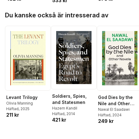
533 kr
Hoppa över listan
Du kanske också är intresserad av
Soldiers, Spies,
Levant Trilogy
God Dies by the
and Statesmen
Olivia Manning
Nile and Other
Hazem Kandil
Häftad
, 2025
Novels
Nawal El Saadawi
Häftad
, 2014
211 kr
Häftad
, 2024
421 kr
249 kr