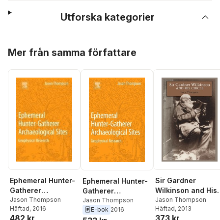
Utforska kategorier
Hoppa över listan
Mer från samma författare
Sir Gardner
Ephemeral Hunter-
Ephemeral Hunter-
Wilkinson and His
Gatherer
Gatherer
Circle
Jason Thompson
Archaeological
Jason Thompson
Archaeological
Jason Thompson
Häftad
, 2013
Häftad
, 2016
E-bok
2016
Sites
Sites
373 kr
482 kr