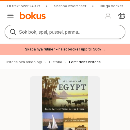
Fri frakt över 249 kr
•
Snabba leveranser
•
Billiga böcker
Sök bok, spel, pussel, penna...
Skapa nya rutiner – hälsoböcker upp till 50% →
Historia och arkeologi
Historia
Forntidens historia