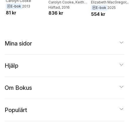
Carolyn Cooke
Secondary School
Carolyn Cooke
,
Keith
Secondary School
Elizabeth MacGregor
,
E-bok
2013
Evans
Häftad
,
, 2016
Chris Philpott
,
Victoria Kinsella
,
E-bok
2025
81 kr
836 kr
Gary Spruce
Carolyn Cooke
,
554 kr
Anthony Anderson
Mina sidor
Hjälp
Om Bokus
Populärt