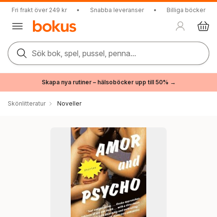
Fri frakt över 249 kr
•
Snabba leveranser
•
Billiga böcker
Sök bok, spel, pussel, penna...
Skapa nya rutiner – hälsoböcker upp till 50% →
Skönlitteratur
Noveller