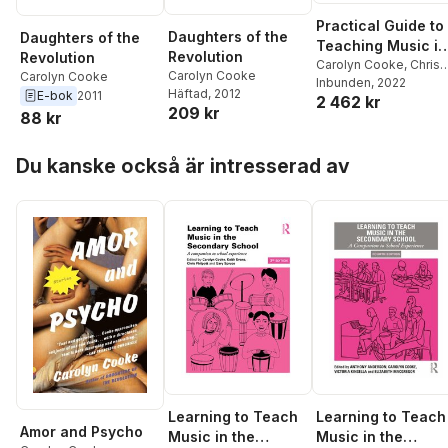
Practical Guide to
Daughters of the
Daughters of the
Teaching Music in
Revolution
Revolution
the Secondary
Carolyn Cooke
,
Chris
Carolyn Cooke
Carolyn Cooke
Philpott
Inbunden
, 2022
School
Häftad
, 2012
E-bok
2011
2 462 kr
209 kr
88 kr
Hoppa över listan
Du kanske också är intresserad av
Learning to Teach
Learning to Teach
Amor and Psycho
Music in the
Music in the