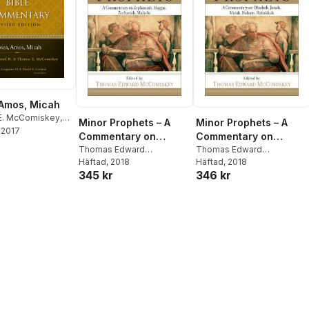
Amos, Micah
E. McComiskey
,
Minor Prophets – A
Minor Prophets – A
Carroll
2017
Commentary on
Commentary on
Zephaniah, Haggai,
Thomas Edward
Obadiah, Jonah,
Thomas Edward
Mccomiskey
Häftad
, 2018
Mccomiskey
Häftad
, 2018
Zechariah, Malachi
Micah, Nahum,
345 kr
346 kr
Habakkuk