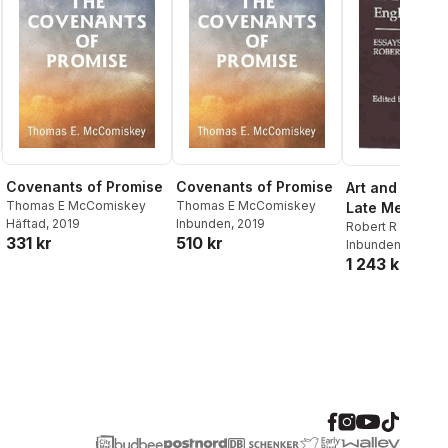
Covenants of Promise
Covenants of Promise
Art and Contex
Thomas E McComiskey
Thomas E McComiskey
Late Medieval
Häftad
, 2019
Inbunden
, 2019
Narrative
Robert R Edward
331 kr
510 kr
Inbunden
, 1994
1 243 kr