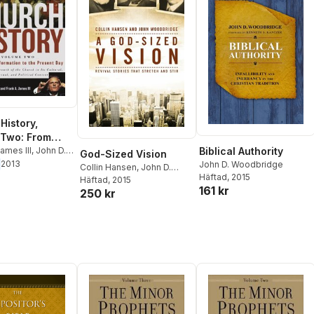
History,
 Two: From
ormation to
James III
,
John D.
Biblical Authority
God-Sized Vision
dge
2013
sent Day
John D. Woodbridge
Collin Hansen
,
John D.
Häftad
, 2015
Woodbridge
Häftad
, 2015
161 kr
250 kr