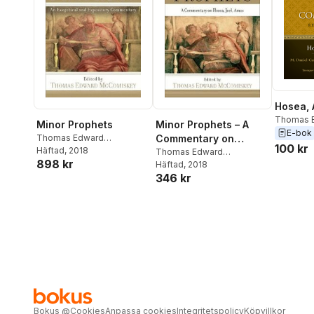
Hosea, 
Thomas 
Minor Prophets
Minor Prophets – A
M. Daniel 
E-bok
Thomas Edward
Commentary on
100 kr
Mccomiskey
Häftad
, 2018
,
Thomas
Hosea, Joel, Amos
Thomas Edward
898 kr
Edward McComiskey
,
Mccomiskey
Häftad
, 2018
Thomas Edward
346 kr
Mccomiskey
Bokus
@
Cookies
Anpassa cookies
Integritetspolicy
Köpvillkor