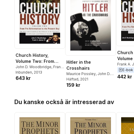
Church 
Church History,
Volume
Volume Two: From
Hitler in the
Pre-Ref
Frank A. 
Pre-Reformation to
John D. Woodbridge
,
Frank
Crosshairs
Woodbri
E-bok
the Pre
A. James III
Inbunden
, 2013
the Present Day
Maurice Possley
,
John D.
442 kr
643 kr
Woodbridge
Häftad
, 2021
159 kr
Hoppa över listan
Du kanske också är intresserad av