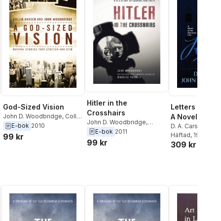
Hitler in the
God-Sized Vision
Letters Along 
Crosshairs
John D. Woodbridge
,
Collin
A Novel of the
John D. Woodbridge
,
Hansen
E-bok
2010
Christian Life
D. A. Carson
,
John
Maurice Possley
E-bok
2011
Woodbridge
Häftad
, 1993
99 kr
99 kr
309 kr