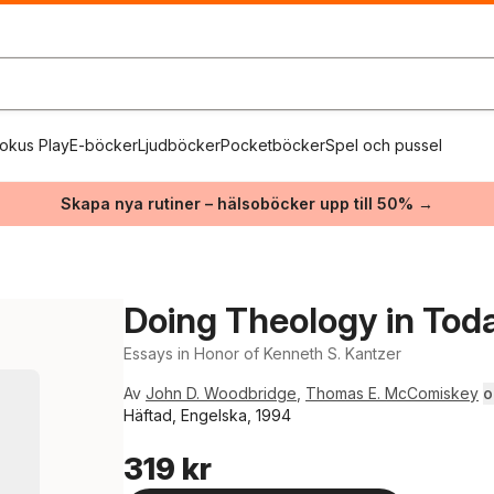
okus Play
E-böcker
Ljudböcker
Pocketböcker
Spel och pussel
Skapa nya rutiner – hälsoböcker upp till 50% →
Doing Theology in Tod
Essays in Honor of Kenneth S. Kantzer
Av
John D. Woodbridge
,
Thomas E. McComiskey
o
Häftad, Engelska, 1994
319 kr