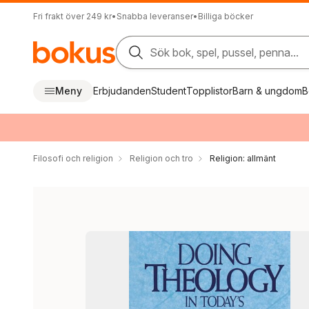
Fri frakt över 249 kr
•
Snabba leveranser
•
Billiga böcker
Sök bok, spel, pussel, penna...
Meny
Erbjudanden
Student
Topplistor
Barn & ungdom
B
Filosofi och religion
Religion och tro
Religion: allmänt