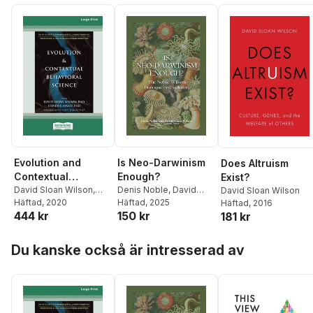
Evolution and
Is Neo-Darwinism
Does Altruism
Contextual
Enough?
Exist?
Behavioral Science
David Sloan Wilson
,
Denis Noble
,
David
David Sloan Wilson
Steven C Hayes
Häftad
, 2020
Sloan Wilson
Häftad
, 2025
Häftad
, 2016
444 kr
150 kr
181 kr
Hoppa över listan
Du kanske också är intresserad av