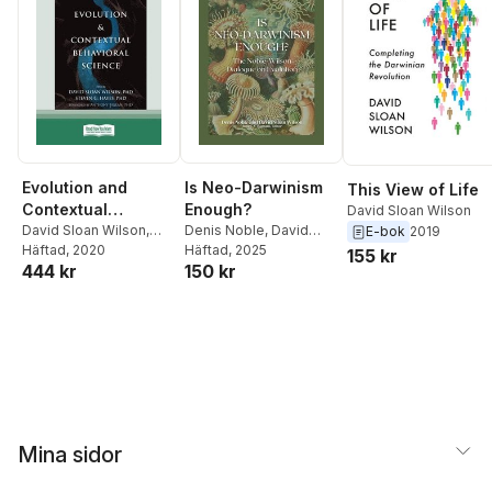
Evolution and
Is Neo-Darwinism
This View of Life
Contextual
Enough?
David Sloan Wilson
Behavioral Science
David Sloan Wilson
,
Denis Noble
,
David
E-bok
2019
Steven C Hayes
Häftad
, 2020
Sloan Wilson
Häftad
, 2025
155 kr
444 kr
150 kr
Mina sidor