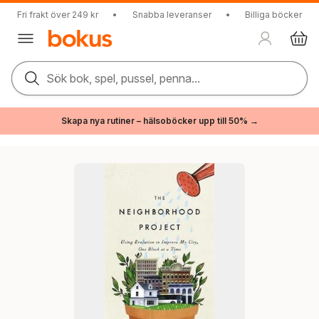
Fri frakt över 249 kr
•
Snabba leveranser
•
Billiga böcker
Sök bok, spel, pussel, penna...
Skapa nya rutiner – hälsoböcker upp till 50% →