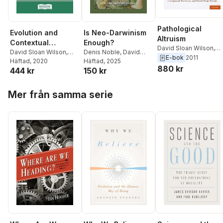
Pathological
Evolution and
Is Neo-Darwinism
Altruism
Contextual
Enough?
David Sloan Wilson
,
Behavioral Science
David Sloan Wilson
,
Denis Noble
,
David
Guruprasad Madhavan
E-bok
2011
Steven C Hayes
Häftad
, 2020
Sloan Wilson
Häftad
, 2025
Ariel Knafo
,
Barbara
880 kr
444 kr
150 kr
Oakley
Hoppa över listan
Mer från samma serie