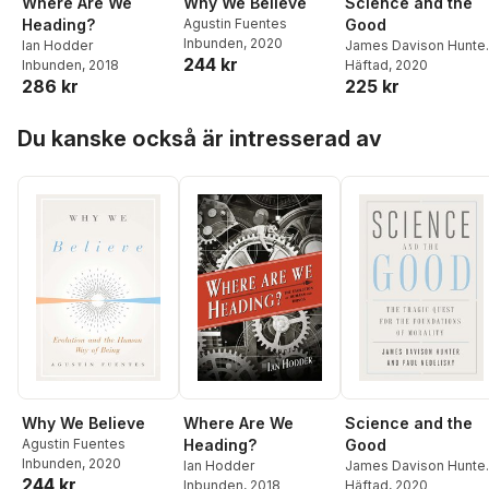
Where Are We
Why We Believe
Science and the
Heading?
Agustin Fuentes
Good
Inbunden
, 2020
Ian Hodder
James Davison Hunte
244 kr
Inbunden
, 2018
Paul Nedelisky
Häftad
, 2020
286 kr
225 kr
Hoppa över listan
Du kanske också är intresserad av
Why We Believe
Where Are We
Science and the
Agustin Fuentes
Heading?
Good
Inbunden
, 2020
Ian Hodder
James Davison Hunte
244 kr
Inbunden
, 2018
Paul Nedelisky
Häftad
, 2020