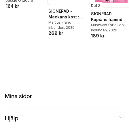
Jessie O Moore
164 kr
Del 2
SIGNERAD -
SIGNERAD -
Mackans kost :
Kopians hämnd
Middagar och
Marcus Frank
IJustWantToBeCool
,
Inbunden
, 2026
matlådor
Joel Adolphson
Inbunden
, 2026
,
Emil
269 kr
189 kr
Ejdemo Beer
,
Victor
Beer
Mina sidor
Hjälp