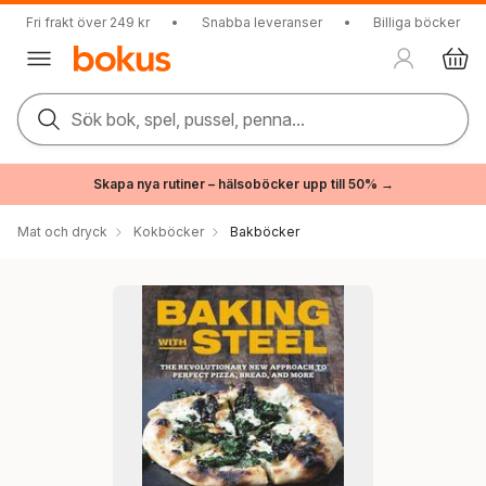
Fri frakt över 249 kr
•
Snabba leveranser
•
Billiga böcker
Sök bok, spel, pussel, penna...
Skapa nya rutiner – hälsoböcker upp till 50% →
Mat och dryck
Kokböcker
Bakböcker