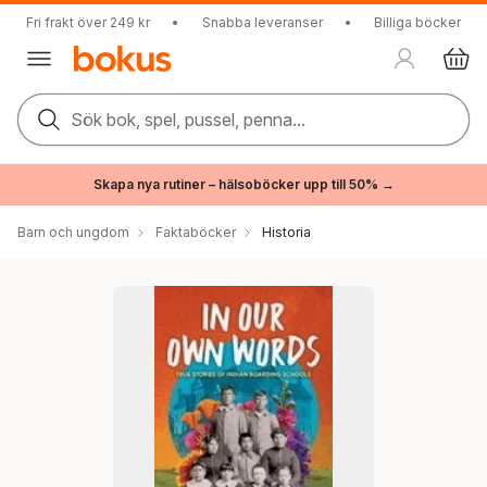
Fri frakt över 249 kr
•
Snabba leveranser
•
Billiga böcker
Sök bok, spel, pussel, penna...
Skapa nya rutiner – hälsoböcker upp till 50% →
Barn och ungdom
Faktaböcker
Historia