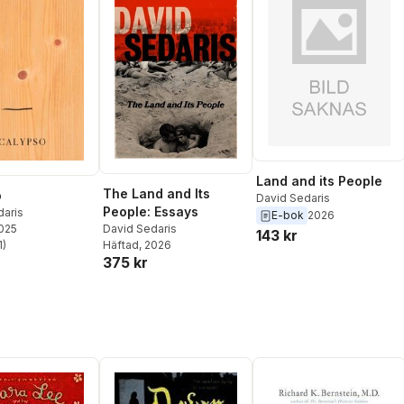
Land and its People
The Land and Its
o
David Sedaris
People: Essays
daris
E-bok
2026
David Sedaris
2025
143 kr
Häftad
, 2026
1
)
stjärnor. Totalt antal röster:
375 kr