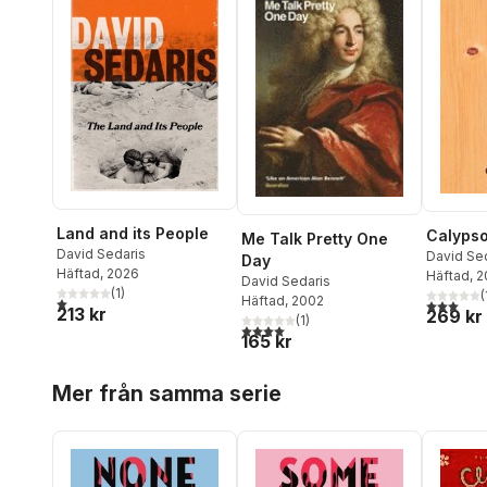
Land and its People
Calyps
Me Talk Pretty One
David Sedaris
David Se
Day
Häftad
, 2026
Häftad
, 
David Sedaris
(
1
)
(
Häftad
, 2002
1,0
utav 5 stjärnor. Totalt antal röster:
3,0
utav 5 
213 kr
269 kr
(
1
)
4,0
utav 5 stjärnor. Totalt antal röster:
165 kr
Hoppa över listan
Mer från samma serie