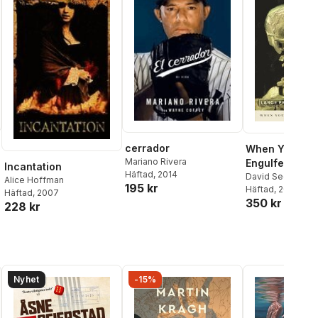
cerrador
When You Are
Mariano Rivera
Engulfed in F
Incantation
Häftad
, 2014
David Sedaris
Alice Hoffman
195 kr
Häftad
, 2008
Häftad
, 2007
350 kr
228 kr
Nyhet
-15%