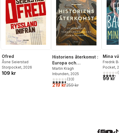
Ofred
Mina vänner
Historiens återkomst :
Åsne Seierstad
Fredrik Backman
Europa och
Storpocket
, 2026
Pocket
, 2026
världsordningens
Martin Kragh
109 kr
(
35
)
Inbunden
, 2025
sammanbrott
4,3
utav 5 stjärnor
99 kr
(
33
)
4,6
utav 5 stjärnor. Totalt antal röster:
219 kr
259 kr