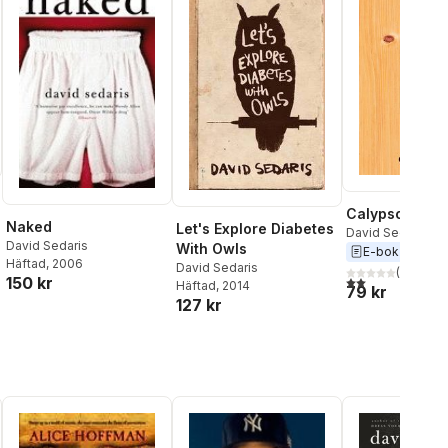
Calypso
Naked
Let's Explore Diabetes
David Sedaris
David Sedaris
With Owls
E-bok
2019
Häftad
, 2006
David Sedaris
(
1
)
2,0
utav 5 stjärnor.
150 kr
Häftad
, 2014
79 kr
127 kr