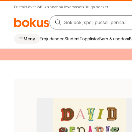
Fri frakt över 249 kr
•
Snabba leveranser
•
Billiga böcker
Sök bok, spel, pussel, penna...
Meny
Erbjudanden
Student
Topplistor
Barn & ungdom
B