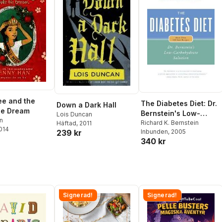
ee and the
The Diabetes Diet: Dr.
Down a Dark Hall
ie Dream
Bernstein's Low-
Lois Duncan
n
Carbohydrate Solution
Richard K. Bernstein
Häftad
, 2011
2014
239 kr
Inbunden
, 2005
340 kr
Signerad!
Signerad!