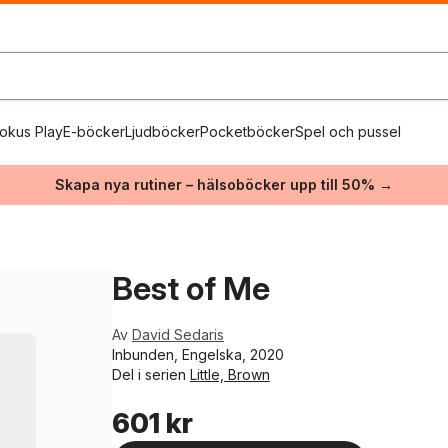
okus Play
E-böcker
Ljudböcker
Pocketböcker
Spel och pussel
Skapa nya rutiner – hälsoböcker upp till 50% →
Best of Me
Av
David Sedaris
Inbunden, Engelska, 2020
Del i serien
Little, Brown
601 kr