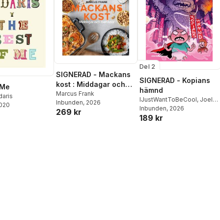
Del 2
SIGNERAD - Mackans
SIGNERAD - Kopians
kost : Middagar och
 Me
hämnd
matlådor
Marcus Frank
daris
IJustWantToBeCool
,
Joel
Inbunden
, 2026
2020
Adolphson
Inbunden
, 2026
,
Emil Ejdemo
269 kr
189 kr
Beer
,
Victor Beer