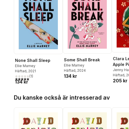
Clara L
Some Shall Break
None Shall Sleep
Apple P
Ellie Marney
Ellie Marney
Jenny Ha
Häftad
, 2024
Häftad
, 2021
Häftad
, 
134 kr
(
1
)
5,0
utav 5 stjärnor. Totalt antal röster:
205 kr
134 kr
Hoppa över listan
Du kanske också är intresserad av