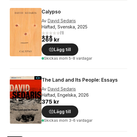
Calypso
Av
David Sedaris
Häftad, Svenska, 2025
(
1
)
3,0
utav 5 stjärnor. Totalt antal röster:
269 kr
Lägg till
Skickas
inom 5-8 vardagar
The Land and Its People: Essays
Av
David Sedaris
Häftad, Engelska, 2026
375 kr
Lägg till
Skickas
inom 3-6 vardagar