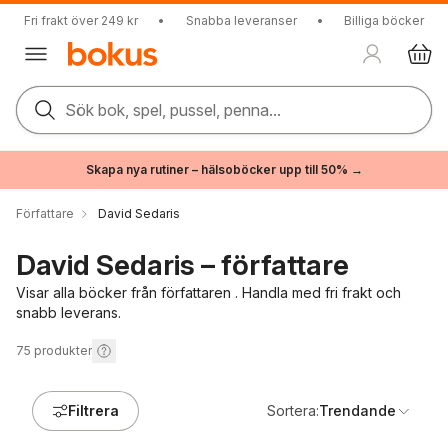
Fri frakt över 249 kr
•
Snabba leveranser
•
Billiga böcker
Sök bok, spel, pussel, penna...
Skapa nya rutiner – hälsoböcker upp till 50% →
Författare
David Sedaris
David Sedaris – författare
Visar alla böcker från författaren . Handla med fri frakt och
snabb leverans.
75
produkter
Filtrera
Sortera:
Trendande