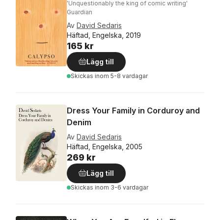
'Unquestionably the king of comic writing'
Guardian
Av
David Sedaris
Häftad, Engelska, 2019
165 kr
Lägg till
Skickas
inom 5-8 vardagar
Dress Your Family in Corduroy and
Denim
Av
David Sedaris
Häftad, Engelska, 2005
269 kr
Lägg till
Skickas
inom 3-6 vardagar