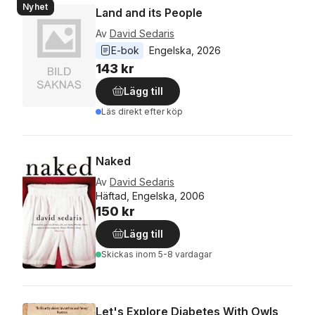
Nyhet
Land and its People
Av
David Sedaris
E-bok
Engelska
, 
2026
143 kr
Lägg till
Läs direkt efter köp
Naked
Av
David Sedaris
Häftad, Engelska, 2006
150 kr
Lägg till
Skickas
inom 5-8 vardagar
Let's Explore Diabetes With Owls