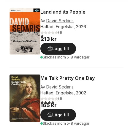
Land and its People
Av
David Sedaris
Häftad, Engelska, 2026
(
1
)
1,0
utav 5 stjärnor. Totalt antal röster:
213 kr
Lägg till
Skickas
inom 5-8 vardagar
Me Talk Pretty One Day
Av
David Sedaris
Häftad, Engelska, 2002
(
1
)
4,0
utav 5 stjärnor. Totalt antal röster:
165 kr
Lägg till
Skickas
inom 5-8 vardagar