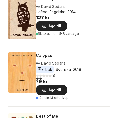
Av
David Sedaris
Häftad, Engelska, 2014
127 kr
Lägg till
Skickas
inom 5-8 vardagar
Calypso
Av
David Sedaris
E-bok
Svenska
, 
2019
(
1
)
2,0
utav 5 stjärnor. Totalt antal röster:
79 kr
Lägg till
Läs direkt efter köp
Best of Me