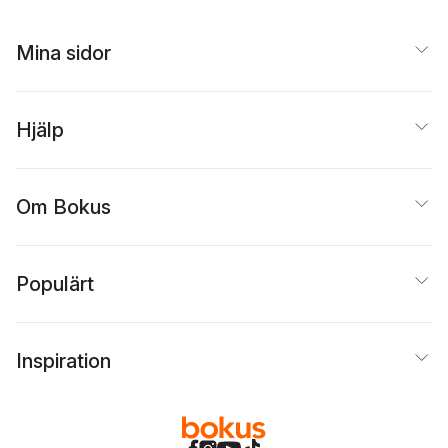
LeRoith
,
Janet R.
Maurer
,
Amanda M.
Sammut
Mina sidor
Hjälp
Om Bokus
Populärt
Inspiration