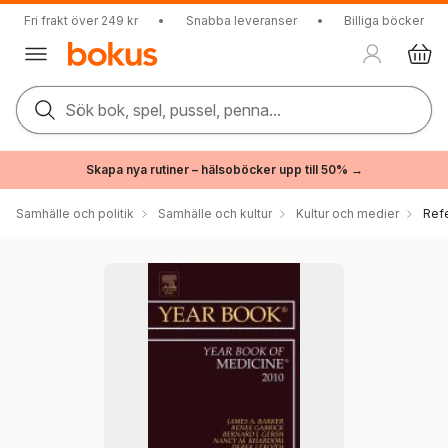
Fri frakt över 249 kr
•
Snabba leveranser
•
Billiga böcker
Sök bok, spel, pussel, penna...
Skapa nya rutiner – hälsoböcker upp till 50% →
Samhälle och politik
Samhälle och kultur
Kultur och medier
Ref