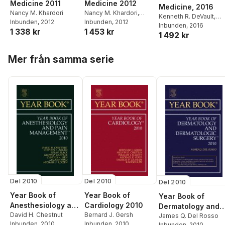
Medicine 2011
Medicine 2012
Medicine, 2016
Nancy M. Khardori
Nancy M. Khardori
,
Kenneth R. DeVault
,
Inbunden
, 2012
James Jim Barker
Inbunden
, 2012
,
Renee Garrick
Inbunden
, 2016
,
Michae
1 338 kr
1 453 kr
Bernard J. Gersh
,
Derek
1 492 kr
R. Gold
,
Nancy M.
LeRoith
,
Richard S.
Khardori
,
Derek
Panush
,
Nicholas J
Hoppa över listan
LeRoith
,
Janet R.
Mer från samma serie
Talley
,
J. Tate Thigpen
,
Maurer
,
Amanda M.
Renee Garrick
Sammut
Del 2010
Del 2010
Del 2010
Year Book of
Year Book of
Year Book of
Anesthesiology and
Cardiology 2010
Dermatology and
Pain Management
David H. Chestnut
Bernard J. Gersh
Dermatological
James Q. Del Rosso
Inbunden
, 2010
Inbunden
, 2010
Inbunden
, 2010