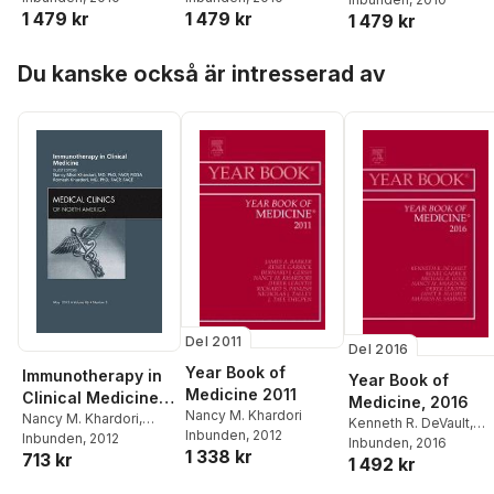
2010
Surgery 2010
1 479 kr
1 479 kr
1 479 kr
Hoppa över listan
Du kanske också är intresserad av
Del 2011
Del 2016
Year Book of
Immunotherapy in
Year Book of
Medicine 2011
Clinical Medicine,
Medicine, 2016
Nancy M. Khardori
An Issue of Medical
Nancy M. Khardori
,
Kenneth R. DeVault
,
Inbunden
, 2012
Romesh Khardori
Inbunden
, 2012
Clinics
Renee Garrick
Inbunden
, 2016
,
Michae
1 338 kr
713 kr
1 492 kr
R. Gold
,
Nancy M.
Khardori
,
Derek