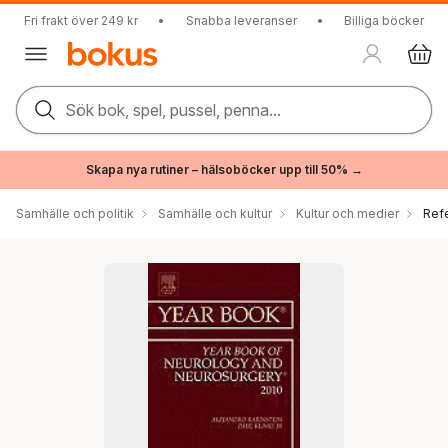
Fri frakt över 249 kr
•
Snabba leveranser
•
Billiga böcker
Sök bok, spel, pussel, penna...
Skapa nya rutiner – hälsoböcker upp till 50% →
Samhälle och politik
Samhälle och kultur
Kultur och medier
Ref