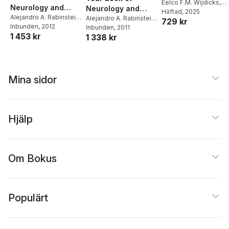
Eelco F.M. Wijdicks
,
Neurology and
Neurology and
Alejandro A. Rabinstei
Häftad
, 2025
Neurosurgery
Alejandro A. Rabinstein
,
Neurosurgery
Alejandro A. Rabinstein
,
729 kr
Maj Paul Klimo Jr.
Inbunden
, 2012
Maj Paul Klimo Jr.
Inbunden
, 2011
1 453 kr
1 338 kr
Mina sidor
Hjälp
Om Bokus
Populärt