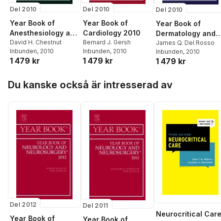
Del 2010
Del 2010
Del 2010
Year Book of
Year Book of
Year Book of
Anesthesiology and
Cardiology 2010
Dermatology and
Pain Management
David H. Chestnut
Bernard J. Gersh
Dermatological
James Q. Del Rosso
Inbunden
, 2010
Inbunden
, 2010
Inbunden
, 2010
2010
Surgery 2010
1 479 kr
1 479 kr
1 479 kr
Hoppa över listan
Du kanske också är intresserad av
Del 2012
Del 2011
Neurocritical Car
Year Book of
Year Book of