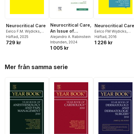
Neurocritical Care,
Neurocritical Care
Neurocritical Car
An Issue of
Eelco F.M. Wijdicks
,
Eelco FM Wijdicks
,
Alejandro A. Rabinstein
Häftad
, 2025
Alejandro A. Rabinstei
Häftad
, 2016
Neurologic Clinics
Alejandro A. Rabinstein
729 kr
1 226 kr
Sara E. Hocker
,
Jennif
Inbunden
, 2024
1 005 kr
E. Fugate
Hoppa över listan
Mer från samma serie