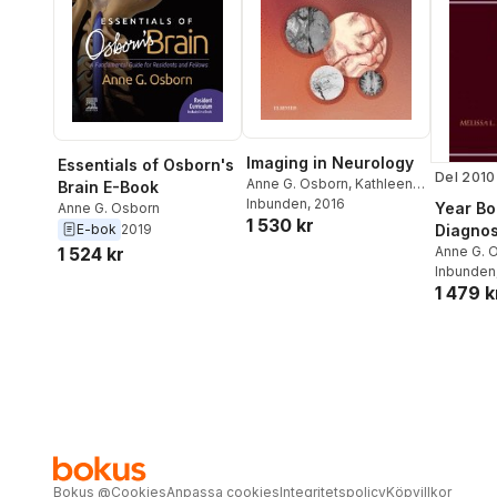
Imaging in Neurology
Essentials of Osborn's
Del 2010
Anne G. Osborn
,
Kathleen
Brain E-Book
B. Digre
Inbunden
, 2016
Year Bo
Anne G. Osborn
1 530 kr
E-bok
2019
Diagnos
1 524 kr
2010
Anne G. 
Inbunden
1 479 k
Bokus
@
Cookies
Anpassa cookies
Integritetspolicy
Köpvillkor