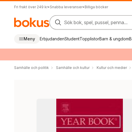
Fri frakt över 249 kr
•
Snabba leveranser
•
Billiga böcker
Sök bok, spel, pussel, penna...
Meny
Erbjudanden
Student
Topplistor
Barn & ungdom
B
Samhälle och politik
Samhälle och kultur
Kultur och medier