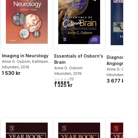
Imaging in Neurology
Essentials of Osborn's
Diagnostic Ce
Anne G. Osborn
,
Kathleen
Brain
Angiography
B. Digre
Inbunden
, 2016
Anne G. Osborn
Anne G. Osborn
1 530 kr
Inbunden
, 2019
Inbunden
, 1998
(
1
)
3 677 kr
5,0
utav 5 stjärnor. Totalt antal röster:
1 325 kr