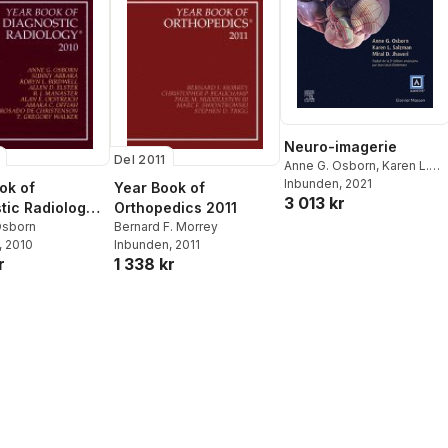
Neuro-imagerie
Del 2011
Anne G. Osborn
,
Karen L.
Salzman
Inbunden
,
, 2021
Miral D. Jhaveri
ok of
Year Book of
3 013 kr
tic Radiology
Orthopedics 2011
Osborn
Bernard F. Morrey
, 2010
Inbunden
, 2011
r
1 338 kr