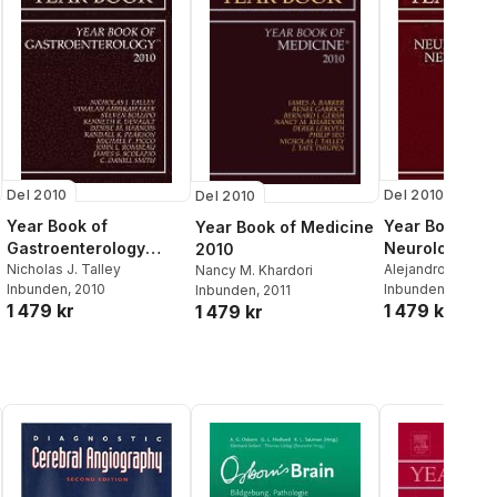
Del 2010
Del 2010
Del 2010
Year Book of
Year Book of
Year Book of Medicine
Gastroenterology
Neurology an
2010
2010
Nicholas J. Talley
Neurosurgery
Alejandro A. Rabi
Nancy M. Khardori
Inbunden
, 2010
Inbunden
, 2010
Inbunden
, 2011
1 479 kr
1 479 kr
1 479 kr