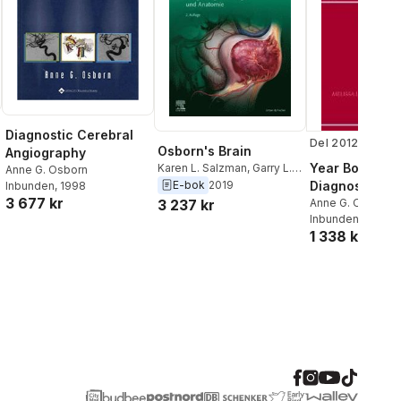
Diagnostic Cerebral
Del 2012
Osborn's Brain
Angiography
Year Book of
Karen L. Salzman
,
Garry L.
Anne G. Osborn
Hedlund
,
Anne G. Osborn
E-bok
2019
Diagnostic Ra
Inbunden
, 1998
3 677 kr
3 237 kr
2012
Anne G. Osborn
Inbunden
, 2012
1 338 kr