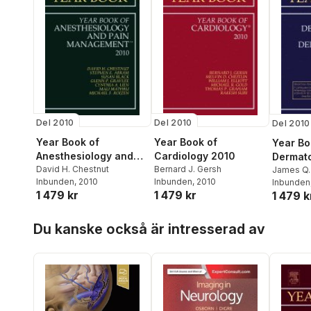
Del 2010
Del 2010
Del 2010
Year Book of
Year Book of
Year Bo
Anesthesiology and
Cardiology 2010
Dermat
Pain Management
David H. Chestnut
Bernard J. Gersh
Dermato
James Q.
Inbunden
, 2010
Inbunden
, 2010
Inbunden
2010
Surgery
1 479 kr
1 479 kr
1 479 k
Hoppa över listan
Du kanske också är intresserad av