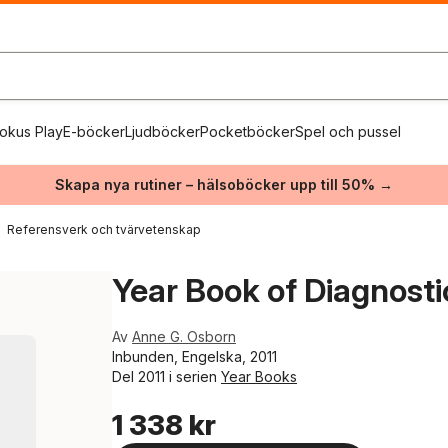
okus Play
E-böcker
Ljudböcker
Pocketböcker
Spel och pussel
Skapa nya rutiner – hälsoböcker upp till 50% →
Referensverk och tvärvetenskap
Year Book of Diagnosti
Av
Anne G. Osborn
Inbunden, Engelska, 2011
Del 2011 i serien
Year Books
1 338 kr