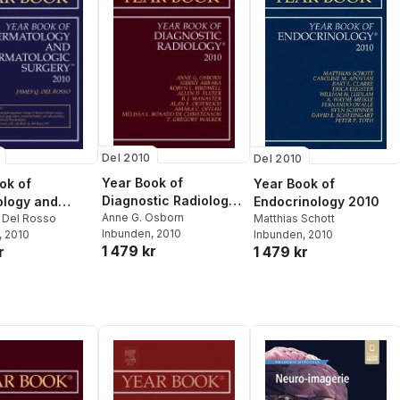
Del 2010
Del 2010
Year Book of
Year Book of
ok of
Diagnostic Radiology
Endocrinology 2010
ology and
2010
Anne G. Osborn
Matthias Schott
logical
 Del Rosso
Inbunden
, 2010
Inbunden
, 2010
, 2010
 2010
1 479 kr
1 479 kr
r