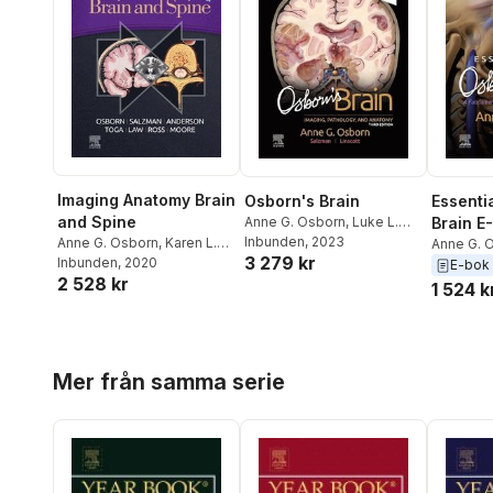
Imaging Anatomy Brain
Osborn's Brain
Essenti
and Spine
Anne G. Osborn
,
Luke L.
Brain E
Linscott
Inbunden
,
Karen L. Salzman
, 2023
Anne G. Osborn
,
Karen L.
Anne G. 
3 279 kr
Salzman
Inbunden
,
, 2020
Jeffrey S.
E-bok
2 528 kr
Anderson
,
Arthur W. Toga
,
1 524 k
Meng Law
,
Jeffrey Ross
,
Kevin R. Moore
Hoppa över listan
Mer från samma serie