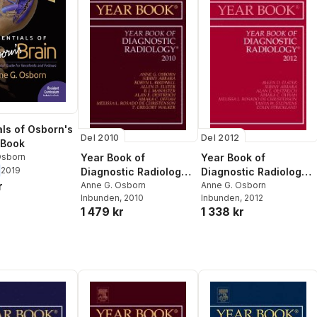
als of Osborn's
Del 2010
Del 2012
-Book
Year Book of
Year Book of
Osborn
2019
Diagnostic Radiology
Diagnostic Radiology
r
2010
Anne G. Osborn
2012
Anne G. Osborn
Inbunden
, 2010
Inbunden
, 2012
1 479 kr
1 338 kr