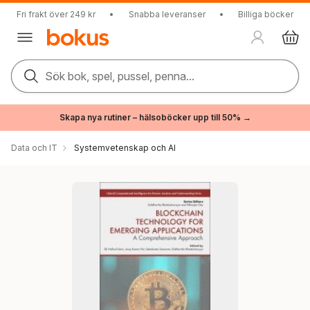
Fri frakt över 249 kr
•
Snabba leveranser
•
Billiga böcker
Sök bok, spel, pussel, penna...
Skapa nya rutiner – hälsoböcker upp till 50% →
Data och IT
Systemvetenskap och AI