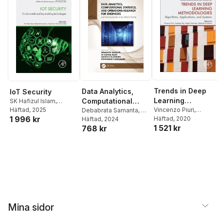
Trends in Deep
Data Analytics,
IoT Security
Learning
Computational
SK Hafizul Islam
,
Debabrata Samanta
Häftad
, 2025
,
Methodologies
Vincenzo Piuri
,
Statistics, and
Debabrata Samanta
,
SK
1 996 kr
Arup Kumar Pal
,
Ummer
Sandeep Raj
Häftad
, 2020
,
Angelo
Hafizul Islam
Häftad
, 2024
,
Naveen
Operations
1 521 kr
768 kr
Iqbal
Genovese
,
Rajshree
Chilamkurti
,
Research for
Srivastava
Mohammad
Engineers
Hammoudeh
Mina sidor