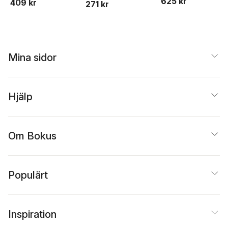
625 kr
409 kr
Conditions During
271 kr
New Test. Period
Mina sidor
Hjälp
Om Bokus
Populärt
Inspiration