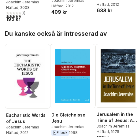
Joachim Jeremias
Joachim Jeremias
Häftad
, 2012
Häftad
, 2012
Häftad
, 2008
638 kr
409 kr
(
1
)
5,0
utav 5 stjärnor. Totalt antal röster:
195 kr
Hoppa över listan
Du kanske också är intresserad av
Jerusalem in the
Die Gleichnisse
Eucharistic Words
Time of Jesus: An
Jesu
of Jesus
Investigation Into
Joachim Jeremias
Joachim Jeremias
Joachim Jeremias
Häftad
, 1975
Econ./Social
E-bok
1998
Häftad
, 2012