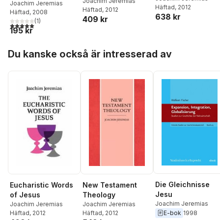
Joachim Jeremias
Joachim Jeremias
Häftad
, 2012
Häftad
, 2012
Häftad
, 2008
638 kr
409 kr
(
1
)
5,0
utav 5 stjärnor. Totalt antal röster:
195 kr
Hoppa över listan
Du kanske också är intresserad av
Die Gleichnisse
Eucharistic Words
New Testament
Jesu
of Jesus
Theology
Joachim Jeremias
Joachim Jeremias
Joachim Jeremias
E-bok
1998
Häftad
, 2012
Häftad
, 2012