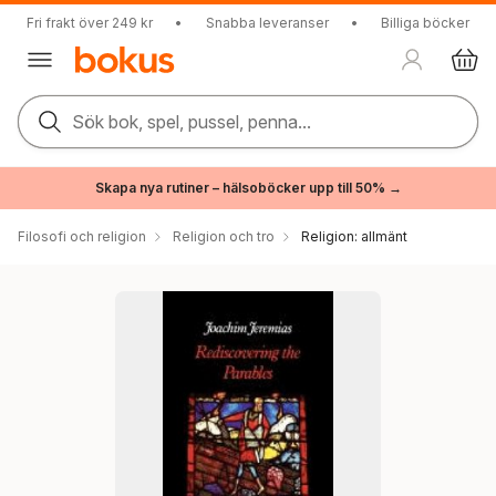
Fri frakt över 249 kr
•
Snabba leveranser
•
Billiga böcker
Sök bok, spel, pussel, penna...
Skapa nya rutiner – hälsoböcker upp till 50% →
Filosofi och religion
Religion och tro
Religion: allmänt