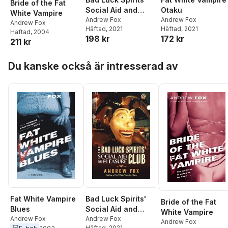
Bride of the Fat
Social Aid and
Otaku
White Vampire
Pleasure Club
Andrew Fox
Andrew Fox
Andrew Fox
Häftad
, 2021
Häftad
, 2021
Häftad
, 2004
198 kr
172 kr
211 kr
Hoppa över listan
Du kanske också är intresserad av
Fat White Vampire
Bad Luck Spirits'
Bride of the Fat
Blues
Social Aid and
White Vampire
Andrew Fox
Pleasure Club
Andrew Fox
Andrew Fox
Häftad
, 2021