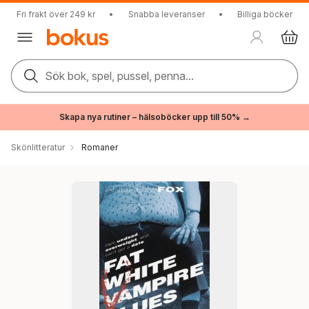
Fri frakt över 249 kr
•
Snabba leveranser
•
Billiga böcker
Sök bok, spel, pussel, penna...
Skapa nya rutiner – hälsoböcker upp till 50% →
Skönlitteratur
Romaner