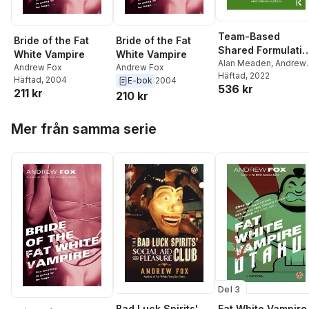
Team-Based
Bride of the Fat
Bride of the Fat
Shared Formulati
White Vampire
White Vampire
for Psychosis
Alan Meaden
,
Andrew
Andrew Fox
Andrew Fox
Fox
Häftad
,
Henna Hussain
, 2022
Häftad
, 2004
E-bok
2004
536 kr
211 kr
210 kr
Hoppa över listan
Mer från samma serie
Del 3
Bad Luck Spirits'
Fat White Vampire