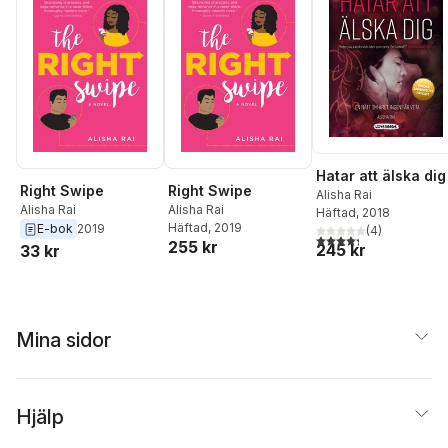
Hatar att älska dig
Right Swipe
Right Swipe
Alisha Rai
Alisha Rai
Alisha Rai
Häftad
, 2018
Häftad
, 2019
E-bok
2019
(
4
)
4,3
utav 5 stjärnor. Tota
255 kr
245 kr
33 kr
Mina sidor
Hjälp