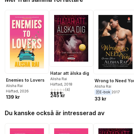
Hatar att älska dig
Alisha Rai
Enemies to Lovers
Wrong to Need Yo
Häftad
, 2018
Alisha Rai
Alisha Rai
(
4
)
Häftad
, 2026
4,3
utav 5 stjärnor. Totalt antal röster:
E-bok
2017
245 kr
139 kr
33 kr
Hoppa över listan
Du kanske också är intresserad av