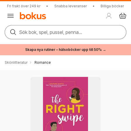
Fri frakt över 249 kr
•
Snabba leveranser
•
Billiga böcker
Sök bok, spel, pussel, penna...
Skapa nya rutiner – hälsoböcker upp till 50% →
Skönlitteratur
Romance