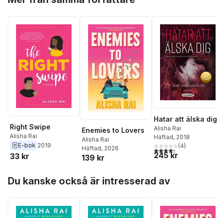
Hatar att älska dig
Right Swipe
Alisha Rai
Enemies to Lovers
Alisha Rai
Häftad
, 2018
Alisha Rai
E-bok
2019
(
4
)
Häftad
, 2026
4,3
utav 5 stjärnor. Tota
245 kr
33 kr
139 kr
Hoppa över listan
Du kanske också är intresserad av