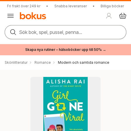
Fri frakt över 249 kr
•
Snabba leveranser
•
Billiga böcker
Sök bok, spel, pussel, penna...
Skapa nya rutiner – hälsoböcker upp till 50% →
Skönlitteratur
Romance
Modern och samtida romance