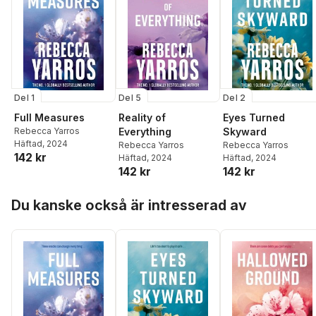
Del 1
Del 5
Del 2
Full Measures
Reality of
Eyes Turned
Rebecca Yarros
Everything
Skyward
Häftad
, 2024
Rebecca Yarros
Rebecca Yarros
142 kr
Häftad
, 2024
Häftad
, 2024
142 kr
142 kr
Hoppa över listan
Du kanske också är intresserad av