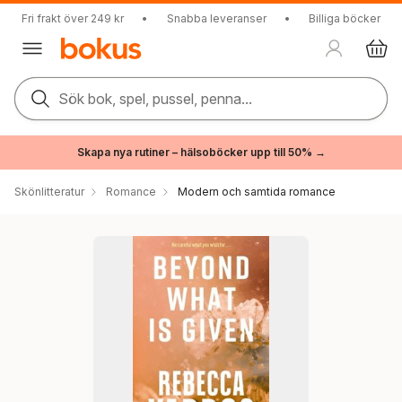
Fri frakt över 249 kr
•
Snabba leveranser
•
Billiga böcker
Sök bok, spel, pussel, penna...
Skapa nya rutiner – hälsoböcker upp till 50% →
Skönlitteratur
Romance
Modern och samtida romance