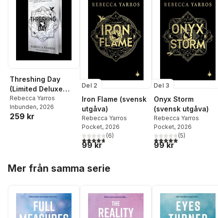
Threshing Day
Del 2
Del 3
(Limited Deluxe
Edition)
Rebecca Yarros
Iron Flame (svensk
Onyx Storm
Inbunden
, 2026
utgåva)
(svensk utgåva)
259 kr
Rebecca Yarros
Rebecca Yarros
Pocket
, 2026
Pocket
, 2026
(
6
)
(
5
)
4,7
utav 5 stjärnor. Totalt antal röster:
5,0
utav 5 stjärnor. Tota
99 kr
99 kr
Hoppa över listan
Mer från samma serie