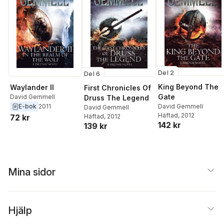
Del 2
Del 6
King Beyond The
Waylander II
First Chronicles Of
Gate
David Gemmell
Druss The Legend
E-bok
2011
David Gemmell
David Gemmell
Häftad
, 2012
Häftad
, 2012
72 kr
142 kr
139 kr
Mina sidor
Hjälp