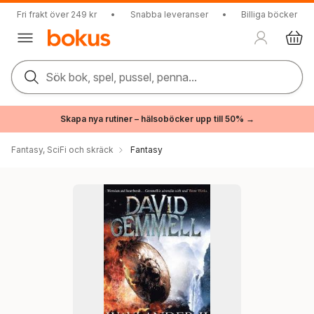
Fri frakt över 249 kr
•
Snabba leveranser
•
Billiga böcker
Sök bok, spel, pussel, penna...
Skapa nya rutiner – hälsoböcker upp till 50% →
Fantasy, SciFi och skräck
Fantasy