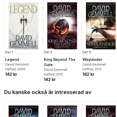
Del 1
Del 3
Del 2
Legend
Waylander
King Beyond The
David Gemmell
David Gemmell
Gate
Häftad
, 2009
Häftad
, 2012
David Gemmell
142 kr
142 kr
Häftad
, 2012
142 kr
Hoppa över listan
Du kanske också är intresserad av