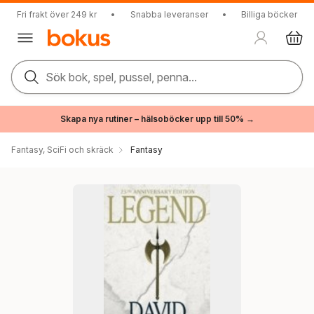
Fri frakt över 249 kr
•
Snabba leveranser
•
Billiga böcker
Sök bok, spel, pussel, penna...
Skapa nya rutiner – hälsoböcker upp till 50% →
Fantasy, SciFi och skräck
Fantasy