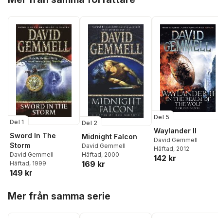
Del 5
Del 1
Del 2
Waylander II
Sword In The
Midnight Falcon
David Gemmell
Storm
David Gemmell
Häftad
, 2012
Häftad
, 2000
David Gemmell
142 kr
169 kr
Häftad
, 1999
149 kr
Hoppa över listan
Mer från samma serie