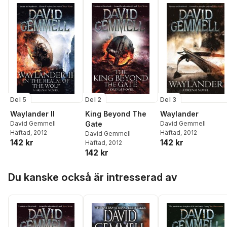
Del 3
Del 2
Del 5
Waylander
King Beyond The
Waylander II
David Gemmell
Gate
David Gemmell
Häftad
, 2012
Häftad
, 2012
David Gemmell
142 kr
142 kr
Häftad
, 2012
142 kr
Hoppa över listan
Du kanske också är intresserad av