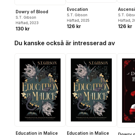
Evocation
Ascens
Dowry of Blood
S.T. Gibson
S.T. Gibs
S.T. Gibson
Häftad
, 2025
Häftad
, 
Häftad
, 2023
126 kr
126 kr
130 kr
Hoppa över listan
Du kanske också är intresserad av
Education in Malice
Education in Malice
Dowry o