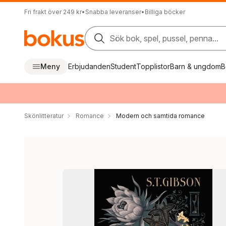
Fri frakt över 249 kr
•
Snabba leveranser
•
Billiga böcker
Sök bok, spel, pussel, penna...
Meny
Erbjudanden
Student
Topplistor
Barn & ungdom
B
Skönlitteratur
Romance
Modern och samtida romance