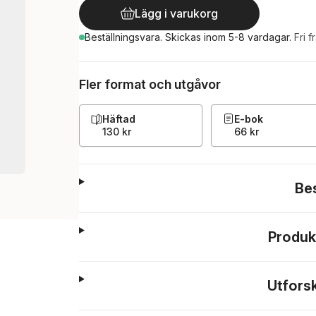
Lägg i varukorg
Beställningsvara.
Skickas
inom 5-8 vardagar
.
Fri f
Fler format och utgåvor
Häftad
E-bok
130 kr
66 kr
Be
Produk
Utfors