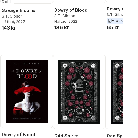
Del 1
Dowry of Bloo
Dowry of Blood
Savage Blooms
S.T. Gibson
S.T. Gibson
S.T. Gibson
E-bok
2022
Häftad
, 2022
Häftad
, 2027
65 kr
186 kr
143 kr
Dowry of Blood
Odd Spirits
Odd Spirits