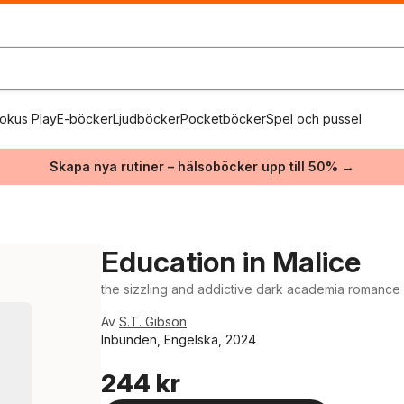
okus Play
E-böcker
Ljudböcker
Pocketböcker
Spel och pussel
Skapa nya rutiner – hälsoböcker upp till 50% →
Education in Malice
the sizzling and addictive dark academia romance 
Av
S.T. Gibson
Inbunden, Engelska, 2024
244 kr