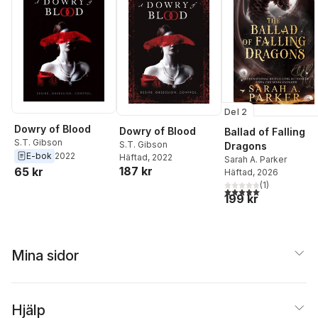
Del 2
Dowry of Blood
Dowry of Blood
Ballad of Falling
S.T. Gibson
S.T. Gibson
Dragons
E-bok
2022
Häftad
, 2022
Sarah A. Parker
187 kr
65 kr
Häftad
, 2026
(
1
)
5,0
utav 5 stjärnor. Tota
199 kr
Mina sidor
Hjälp