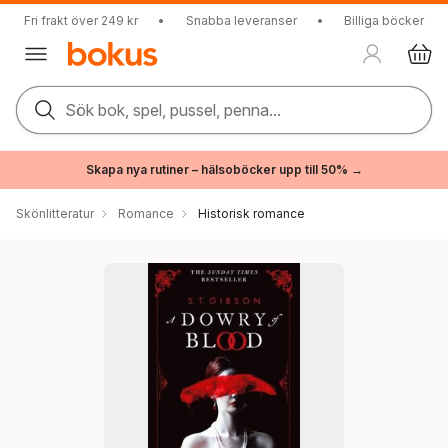
Fri frakt över 249 kr
•
Snabba leveranser
•
Billiga böcker
Sök bok, spel, pussel, penna...
Skapa nya rutiner – hälsoböcker upp till 50% →
Skönlitteratur
Romance
Historisk romance