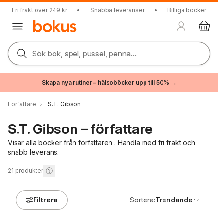
Fri frakt över 249 kr
•
Snabba leveranser
•
Billiga böcker
Sök bok, spel, pussel, penna...
Skapa nya rutiner – hälsoböcker upp till 50% →
Författare
S.T. Gibson
S.T. Gibson – författare
Visar alla böcker från författaren . Handla med fri frakt och
snabb leverans.
21
produkter
Filtrera
Sortera:
Trendande