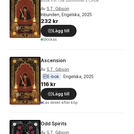
Book II in The Summoner's Circle
Av
S.T. Gibson
Inbunden, Engelska, 2025
232 kr
Lägg till
Skickas
Ascension
Av
S.T. Gibson
E-bok
Engelska
, 
2025
116 kr
Lägg till
Läs direkt efter köp
Odd Spirits
Av
S.T. Gibson