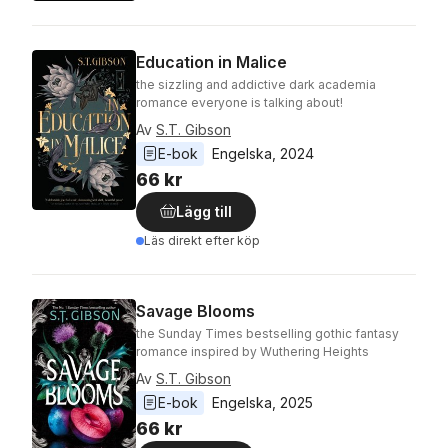
Education in Malice
the sizzling and addictive dark academia
romance everyone is talking about!
Av
S.T. Gibson
E-bok
Engelska
, 
2024
66 kr
Lägg till
Läs direkt efter köp
Savage Blooms
the Sunday Times bestselling gothic fantasy
romance inspired by Wuthering Heights
Av
S.T. Gibson
E-bok
Engelska
, 
2025
66 kr