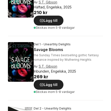
Av
S.T. Gibson
Häftad, Engelska, 2025
210 kr
Lägg till
Skickas
inom 5-8 vardagar
Del 1 - Unearthly Delights
Savage Blooms
the Sunday Times bestselling gothic fantasy
romance inspired by Wuthering Heights
Av
S.T. Gibson
Inbunden, Engelska, 2025
269 kr
Lägg till
Skickas
inom 5-8 vardagar
Del 2 - Unearthly Delights