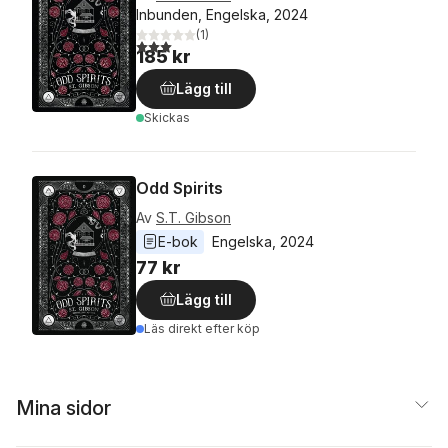
Inbunden, Engelska, 2024
(
1
)
3,0
utav 5 stjärnor. Totalt antal röster:
185 kr
Lägg till
Skickas
Odd Spirits
Av
S.T. Gibson
E-bok
Engelska
, 
2024
77 kr
Lägg till
Läs direkt efter köp
Mina sidor