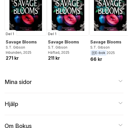
Del 1
Del 1
Savage Blooms
Savage Blooms
Savage Blooms
S.T. Gibson
S.T. Gibson
S.T. Gibson
Inbunden
, 2025
Häftad
, 2025
E-bok
2025
271 kr
211 kr
66 kr
Mina sidor
Hjälp
Om Bokus