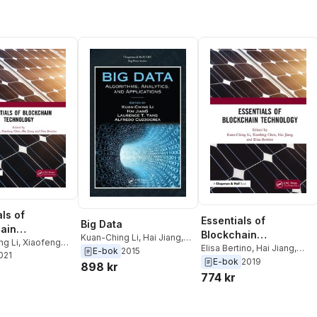
ls of
Essentials of
Big Data
ain
Blockchain
Kuan-Ching Li
,
Hai Jiang
,
logy
ng Li
,
Xiaofeng
Technology
Elisa Bertino
,
Hai Jiang
,
Laurence T. Yang
,
Alfredo
E-bok
2015
 Jiang
2021
,
Elisa
Xiaofeng Chen
,
Kuan-
E-bok
2019
Cuzzocrea
898 kr
Ching Li
774 kr