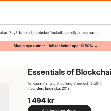
okus Play
E-böcker
Ljudböcker
Pocketböcker
Spel och pussel
Skapa nya rutiner – hälsoböcker upp till 50% →
Essentials of Blockch
Av
Kuan-Ching Li
,
Xiaofeng Chen
och 2 till
Inbunden, Engelska, 2019
1 494 kr
Lägg i varukorg