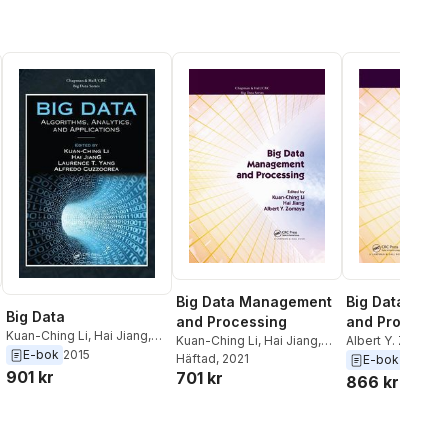
Big Data Management
Big Data Man
Big Data
and Processing
and Processi
Kuan-Ching Li
,
Hai Jiang
,
Kuan-Ching Li
,
Hai Jiang
,
Albert Y. Zomaya
Laurence T. Yang
,
Alfredo
E-bok
2015
Albert Y. Zomaya
Häftad
, 2021
Jiang
,
Kuan-Ching
E-bok
2017
Cuzzocrea
901 kr
701 kr
866 kr