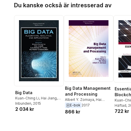
Hoppa över listan
Du kanske också är intresserad av
Big Data Management
Essentia
Big Data
and Processing
Blockch
Kuan-Ching Li
,
Hai Jiang
,
Albert Y. Zomaya
,
Hai
Techno
Kuan-Chi
Laurence T. Yang
Inbunden
, 2015
,
Alfredo
Jiang
,
Kuan-Ching Li
E-bok
2017
Chen
Häftad
,
Hai
, 
2 034 kr
Cuzzocrea
722 kr
Bertino
866 kr