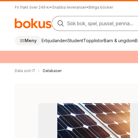
Fri frakt över 249 kr
•
Snabba leveranser
•
Billiga böcker
Sök bok, spel, pussel, penna...
Meny
Erbjudanden
Student
Topplistor
Barn & ungdom
B
Data och IT
Databaser