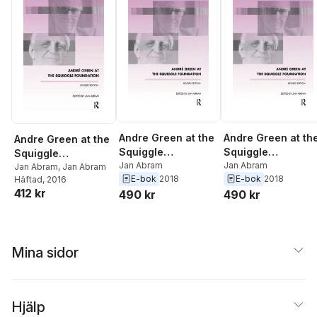
Andre Green at the
Andre Green at th
Andre Green at the
Squiggle
Squiggle
Squiggle
Foundation
Jan Abram
Foundation
Jan Abram
Foundation
Jan Abram
,
Jan Abram
E-bok
2018
E-bok
2018
Häftad
, 2016
412 kr
490 kr
490 kr
Mina sidor
Hjälp