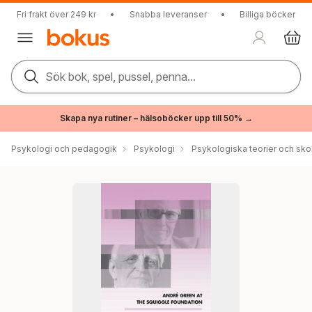
Fri frakt över 249 kr
•
Snabba leveranser
•
Billiga böcker
Sök bok, spel, pussel, penna...
Skapa nya rutiner – hälsoböcker upp till 50% →
Psykologi och pedagogik
Psykologi
Psykologiska teorier och sko