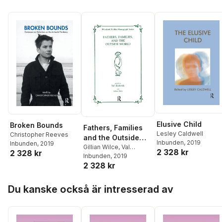
Elusive Child
Broken Bounds
Fathers, Families
Lesley Caldwell
Christopher Reeves
and the Outside
Inbunden
, 2019
Inbunden
, 2019
World
Gillian Wilce
,
Val
2 328 kr
2 328 kr
Richards
Inbunden
, 2019
2 328 kr
Hoppa över listan
Du kanske också är intresserad av