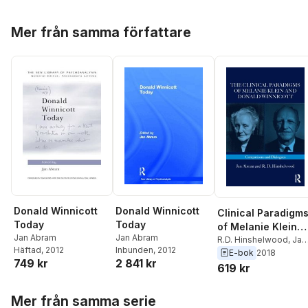
Hoppa över listan
Mer från samma författare
Donald Winnicott
Donald Winnicott
Clinical Paradigm
Today
Today
of Melanie Klein
Jan Abram
Jan Abram
and Donald
R.D. Hinshelwood
,
Jan
Häftad
, 2012
Inbunden
, 2012
Abram
E-bok
2018
Winnicott
749 kr
2 841 kr
619 kr
Hoppa över listan
Mer från samma serie