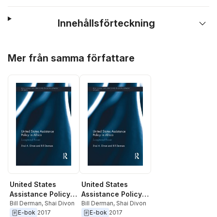
Innehållsförteckning
Hoppa över listan
Mer från samma författare
United States
United States
Assistance Policy
Assistance Policy
in Africa
Bill Derman
,
Shai Divon
in Africa
Bill Derman
,
Shai Divon
E-bok
2017
E-bok
2017