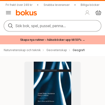
Fri frakt över 249 kr
•
Snabba leveranser
•
Billiga böcker
Sök bok, spel, pussel, penna...
Skapa nya rutiner – hälsoböcker upp till 50% →
Naturvetenskap och teknik
Geovetenskap
Geografi