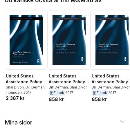
Du kanske också är intresserad av
United States
United States
United States
Assistance Policy
Assistance Policy
Assistance Policy
in Africa
Shai Divon
,
Bill Derman
in Africa
Bill Derman
,
Shai Divon
in Africa
Bill Derman
,
Shai Divo
Inbunden
, 2017
E-bok
2017
E-bok
2017
2 387 kr
858 kr
858 kr
Mina sidor