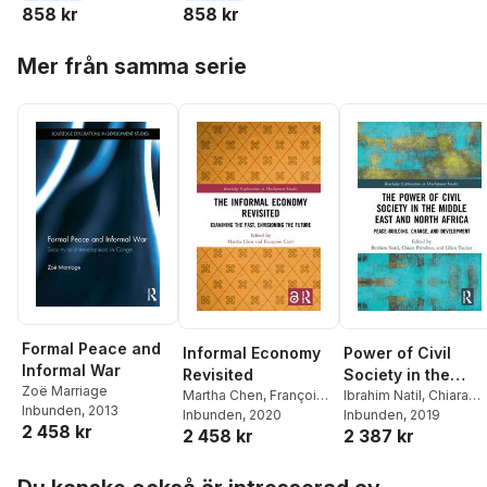
858 kr
858 kr
Hoppa över listan
Mer från samma serie
Formal Peace and
Informal Economy
Power of Civil
Informal War
Revisited
Society in the
Zoë Marriage
Martha Chen
,
Françoise
Middle East and
Ibrahim Natil
,
Chiara
Inbunden
, 2013
Carré
Inbunden
, 2020
Pierobon
Inbunden
,
, 2019
Lilian Taube
North Africa
2 458 kr
2 458 kr
2 387 kr
Hoppa över listan