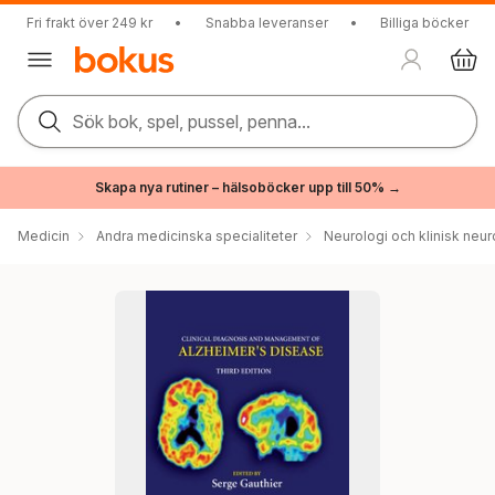
Fri frakt över 249 kr
•
Snabba leveranser
•
Billiga böcker
Sök bok, spel, pussel, penna...
Skapa nya rutiner – hälsoböcker upp till 50% →
Medicin
Andra medicinska specialiteter
Neurologi och klinisk neur