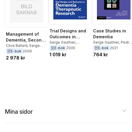
Case Studies in
Trial Designs and
Management of
Dementia
Outcomes in
Dementia, Second
Serge Gauthier
,
Pedro
Dementia
Serge Gauthier
,
Edition
Clive Ballard
,
Serge
Rosa-Neto
Kenneth Rockwood
E-bok
2021
E-bok
2005
Therapeutic
Gauthier
E-bok
2009
764 kr
1 019 kr
Research
2 978 kr
Mina sidor