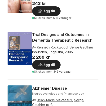
243 kr
Lägg till
Skickas
inom 5-8 vardagar
Trial Designs and Outcomes in
Dementia Therapeutic Research
Av
Kenneth Rockwood
,
Serge Gauthier
Inbunden, Engelska, 2005
2 269 kr
Lägg till
Skickas
inom 3-6 vardagar
Alzheimer Disease
Neuropsychology and Pharmacology
Av
Jean-Marie Maloteaux
,
Serge
Gauthier
m. fl.