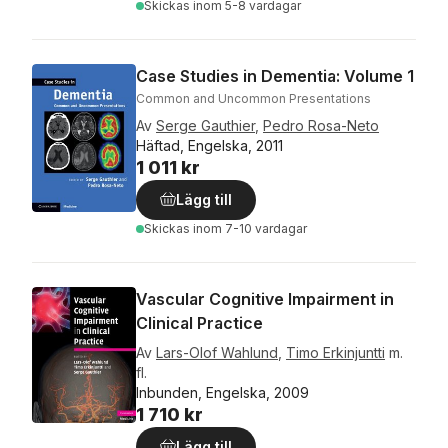
Skickas
inom 5-8 vardagar
Case Studies in Dementia: Volume 1
Common and Uncommon Presentations
Av
Serge Gauthier
,
Pedro Rosa-Neto
Häftad, Engelska, 2011
1 011 kr
Lägg till
Skickas
inom 7-10 vardagar
Vascular Cognitive Impairment in
Clinical Practice
Av
Lars-Olof Wahlund
,
Timo Erkinjuntti
m.
fl.
Inbunden, Engelska, 2009
1 710 kr
Lägg till