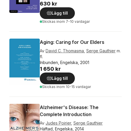
630 kr
Lägg till
Skickas
inom 7-10 vardagar
Aging: Caring for Our Elders
Av
David C. Thomasma
,
Serge Gauthier
m.
fl.
Inbunden, Engelska, 2001
1 650 kr
Lägg till
Skickas
inom 10-15 vardagar
Alzheimer's Disease: The
Complete Introduction
Av
Judes Poirier
,
Serge Gauthier
Häftad, Engelska, 2014