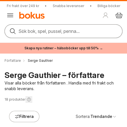
Fri frakt över 249 kr
•
Snabba leveranser
•
Billiga böcker
Sök bok, spel, pussel, penna...
Skapa nya rutiner – hälsoböcker upp till 50% →
Författare
Serge Gauthier
Serge Gauthier – författare
Visar alla böcker från författaren . Handla med fri frakt och
snabb leverans.
18
produkter
Filtrera
Sortera:
Trendande