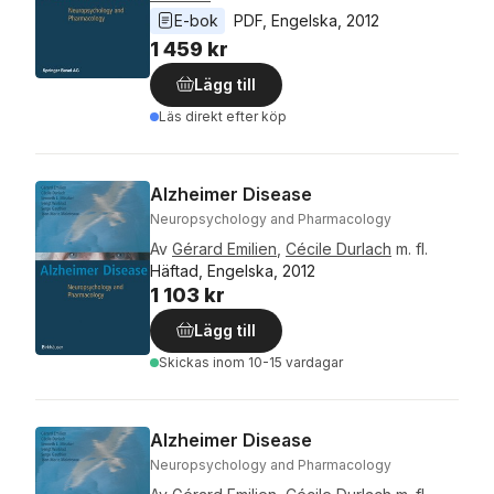
E-bok
PDF
, 
Engelska
, 
2012
1 459 kr
Lägg till
Läs direkt efter köp
Alzheimer Disease
Neuropsychology and Pharmacology
Av
Gérard Emilien
,
Cécile Durlach
m. fl.
Häftad, Engelska, 2012
1 103 kr
Lägg till
Skickas
inom 10-15 vardagar
Alzheimer Disease
Neuropsychology and Pharmacology