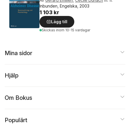
Av
Gérard Emilien
,
Cécile Durlach
m. fl.
Inbunden, Engelska, 2003
1 103 kr
Lägg till
Skickas
inom 10-15 vardagar
Mina sidor
Hjälp
Om Bokus
Populärt