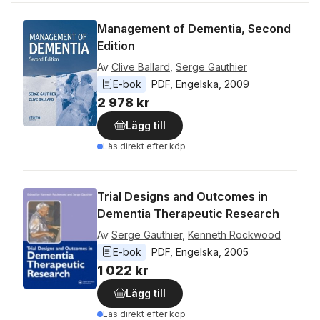
Management of Dementia, Second
Edition
Av
Clive Ballard
,
Serge Gauthier
E-bok
PDF
, 
Engelska
, 
2009
2 978 kr
Lägg till
Läs direkt efter köp
Trial Designs and Outcomes in
Dementia Therapeutic Research
Av
Serge Gauthier
,
Kenneth Rockwood
E-bok
PDF
, 
Engelska
, 
2005
1 022 kr
Lägg till
Läs direkt efter köp