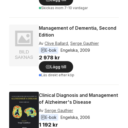
Skickas
inom 7-10 vardagar
Management of Dementia, Second
Edition
Av
Clive Ballard
,
Serge Gauthier
E-bok
Engelska
, 
2009
2 978 kr
Lägg till
Läs direkt efter köp
Clinical Diagnosis and Management
of Alzheimer's Disease
Av
Serge Gauthier
E-bok
Engelska
, 
2006
1 192 kr