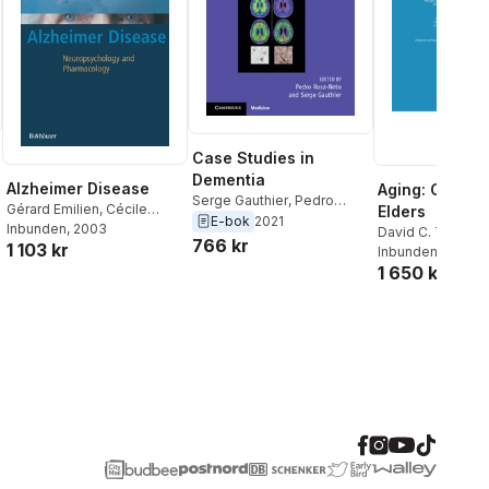
Case Studies in
Dementia
Alzheimer Disease
Aging: Caring 
Serge Gauthier
,
Pedro
Gérard Emilien
,
Cécile
Elders
Rosa-Neto
E-bok
2021
Durlach
Inbunden
,
Kenneth L.
, 2003
David C. Thoma
766 kr
1 103 kr
Minaker
,
Bengt Winblad
,
Gauthier
Inbunden
,
David N
, 2001
Serge Gauthier
,
Jean-Marie
1 650 kr
Weisstub
,
David 
Maloteaux
,
Gérard Emilien
,
Thomasma
,
S. Ga
Cécile Durlach
G.F. Tomossy