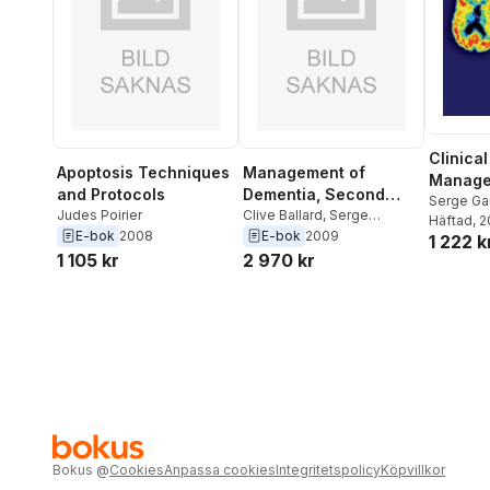
Clinica
Apoptosis Techniques
Management of
Manage
and Protocols
Dementia, Second
Alzheim
Serge Ga
Judes Poirier
Edition
Clive Ballard
,
Serge
Häftad
, 
Gauthier
E-bok
2008
E-bok
2009
1 222 k
1 105 kr
2 970 kr
Bokus
@
Cookies
Anpassa cookies
Integritetspolicy
Köpvillkor