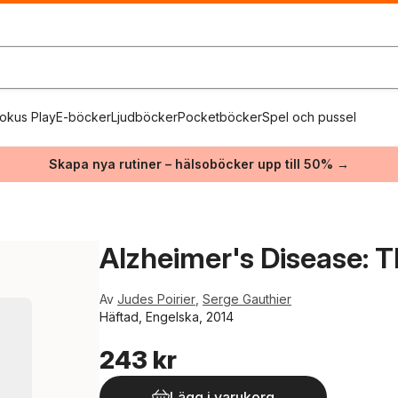
okus Play
E-böcker
Ljudböcker
Pocketböcker
Spel och pussel
Skapa nya rutiner – hälsoböcker upp till 50% →
Alzheimer's Disease: 
Av
Judes Poirier
,
Serge Gauthier
Häftad, Engelska, 2014
243 kr
Lägg i varukorg