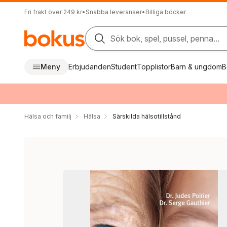
Fri frakt över 249 kr
•
Snabba leveranser
•
Billiga böcker
Sök bok, spel, pussel, penna...
Meny
Erbjudanden
Student
Topplistor
Barn & ungdom
B
Hälsa och familj
Hälsa
Särskilda hälsotillstånd