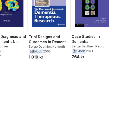
l Diagnosis and
Case Studies in
Trial Designs and
ment of
Dementia
Outcomes in Dementia
er's Disease
uthier
Serge Gauthier
,
Pedro
Therapeutic Research
Serge Gauthier
,
Kenneth
2019
Rosa-Neto
Rockwood
E-bok
2021
E-bok
2005
r
764 kr
1 019 kr