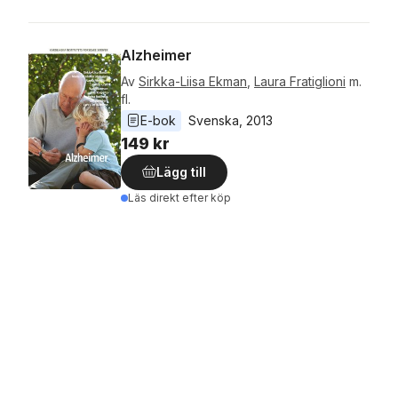
Alzheimer
Av
Sirkka-Liisa Ekman
,
Laura Fratiglioni
m.
fl.
E-bok
Svenska
, 
2013
149 kr
Lägg till
Läs direkt efter köp