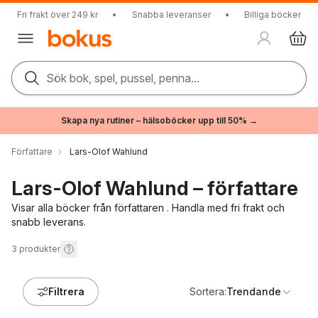
Fri frakt över 249 kr
•
Snabba leveranser
•
Billiga böcker
Sök bok, spel, pussel, penna...
Skapa nya rutiner – hälsoböcker upp till 50% →
Författare
Lars-Olof Wahlund
Lars-Olof Wahlund – författare
Visar alla böcker från författaren . Handla med fri frakt och
snabb leverans.
3
produkter
Filtrera
Sortera:
Trendande