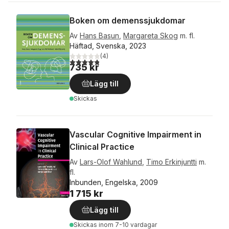
Boken om demenssjukdomar
Av
Hans Basun
,
Margareta Skog
m. fl.
Häftad, Svenska, 2023
(
4
)
4,8
utav 5 stjärnor. Totalt antal röster:
735 kr
Lägg till
Skickas
Vascular Cognitive Impairment in
Clinical Practice
Av
Lars-Olof Wahlund
,
Timo Erkinjuntti
m.
fl.
Inbunden, Engelska, 2009
1 715 kr
Lägg till
Skickas
inom 7-10 vardagar